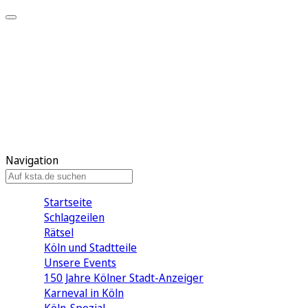
Mein KStA
Meine Artikel
Meine Region
Meine Newsletter
Mein KStA PLUS
Mein E-Paper
Navigation
Startseite
Schlagzeilen
Rätsel
Köln und Stadtteile
Unsere Events
150 Jahre Kölner Stadt-Anzeiger
Karneval in Köln