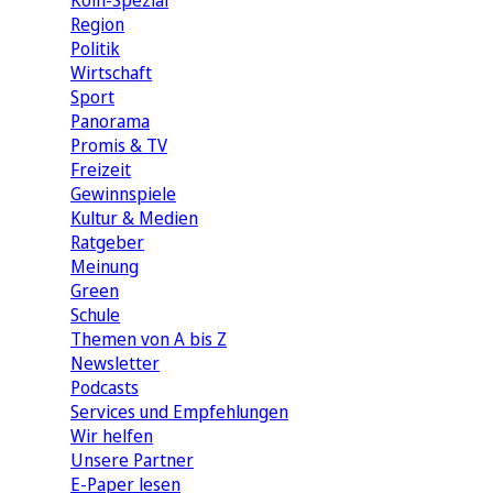
Köln-Spezial
Region
Politik
Wirtschaft
Sport
Panorama
Promis & TV
Freizeit
Gewinnspiele
Kultur & Medien
Ratgeber
Meinung
Green
Schule
Themen von A bis Z
Newsletter
Podcasts
Services und Empfehlungen
Wir helfen
Unsere Partner
E-Paper lesen