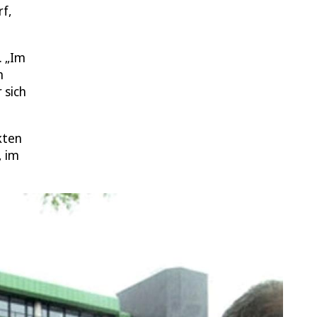
f,
. „Im
n
 sich
kten
, im