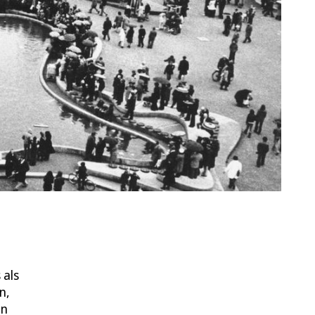
 als
n,
in