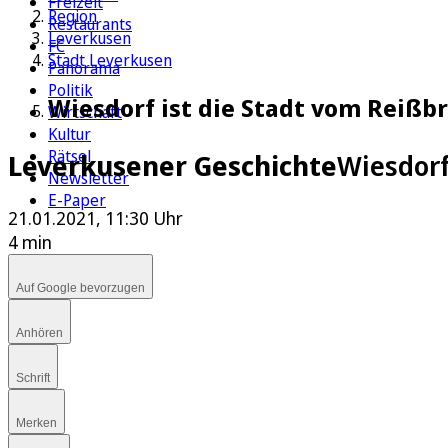
Freizeit
Region
Restaurants
Leverkusen
FC
Stadt Leverkusen
Panorama
Politik
Wiesdorf ist die Stadt vom Reißbr
Wirtschaft
Kultur
Rätsel
Leverkusener Geschichte
Wiesdorf
Newsletter
E-Paper
21.01.2021, 11:30 Uhr
4 min
Auf Google bevorzugen
Anhören
Schrift
Merken