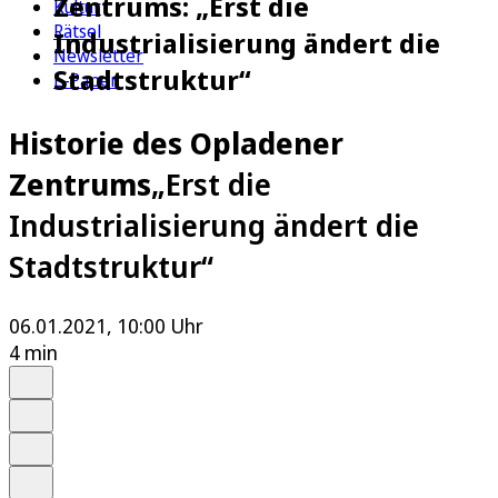
Zentrums: „Erst die
Kultur
Rätsel
Industrialisierung ändert die
Newsletter
Stadtstruktur“
E-Paper
Historie des Opladener
Zentrums
„Erst die
Industrialisierung ändert die
Stadtstruktur“
06.01.2021, 10:00 Uhr
4 min
Auf Google bevorzugen
Anhören
Schrift
Merken