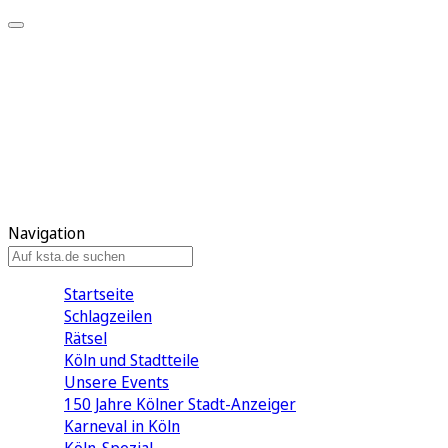
Mein KStA
Meine Artikel
Meine Region
Meine Newsletter
Mein KStA PLUS
Mein E-Paper
Navigation
Startseite
Schlagzeilen
Rätsel
Köln und Stadtteile
Unsere Events
150 Jahre Kölner Stadt-Anzeiger
Karneval in Köln