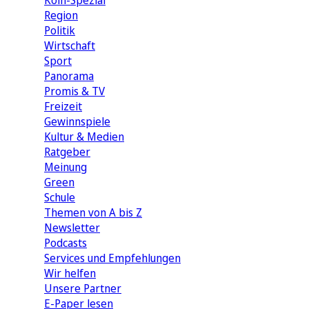
Köln-Spezial
Region
Politik
Wirtschaft
Sport
Panorama
Promis & TV
Freizeit
Gewinnspiele
Kultur & Medien
Ratgeber
Meinung
Green
Schule
Themen von A bis Z
Newsletter
Podcasts
Services und Empfehlungen
Wir helfen
Unsere Partner
E-Paper lesen