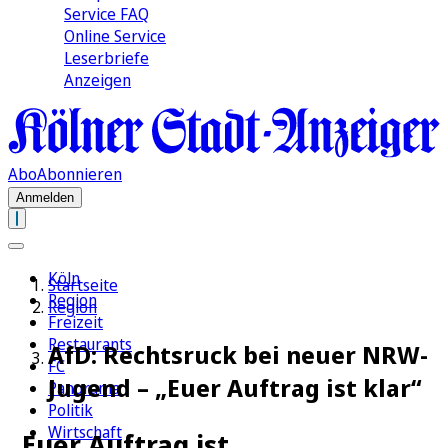
Service FAQ
Online Service
Leserbriefe
Anzeigen
Abo
Abonnieren
Anmelden
Köln
Startseite
Region
Region
Freizeit
Restaurants
AfD: Rechtsruck bei neuer NRW-
FC
Jugend – „Euer Auftrag ist klar“
Panorama
Politik
Wirtschaft
„Euer Auftrag ist