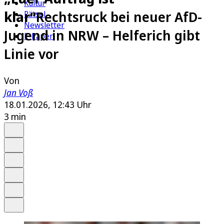
Kultur
klar“
Rechtsruck bei neuer AfD-
Rätsel
Newsletter
Jugend in NRW – Helferich gibt
E-Paper
Linie vor
Von
Jan Voß
18.01.2026, 12:43 Uhr
3 min
Auf Google bevorzugen
Anhören
Schrift
Merken
Drucken
Teilen