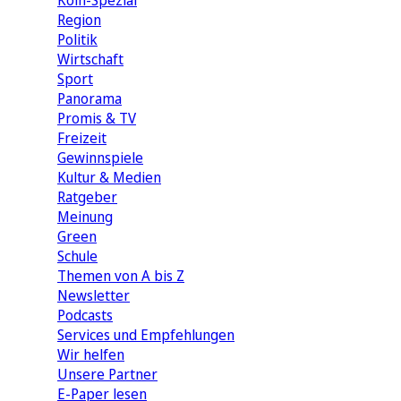
Köln-Spezial
Region
Politik
Wirtschaft
Sport
Panorama
Promis & TV
Freizeit
Gewinnspiele
Kultur & Medien
Ratgeber
Meinung
Green
Schule
Themen von A bis Z
Newsletter
Podcasts
Services und Empfehlungen
Wir helfen
Unsere Partner
E-Paper lesen