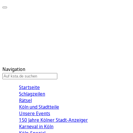
Mein KStA
Meine Artikel
Meine Region
Meine Newsletter
Mein KStA PLUS
Mein E-Paper
Navigation
Startseite
Schlagzeilen
Rätsel
Köln und Stadtteile
Unsere Events
150 Jahre Kölner Stadt-Anzeiger
Karneval in Köln