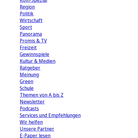
Köln-Spezial
Region
Politik
Wirtschaft
Sport
Panorama
Promis & TV
Freizeit
Gewinnspiele
Kultur & Medien
Ratgeber
Meinung
Green
Schule
Themen von A bis Z
Newsletter
Podcasts
Services und Empfehlungen
Wir helfen
Unsere Partner
E-Paper lesen