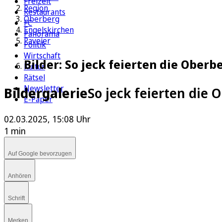
Freizeit
Region
Restaurants
Oberberg
FC
Engelskirchen
Panorama
Paveier
Politik
Wirtschaft
Bilder: So jeck feierten die Obe
Kultur
Rätsel
Newsletter
Bildergalerie
So jeck feierten die
E-Paper
02.03.2025, 15:08 Uhr
1 min
Auf Google bevorzugen
Anhören
Schrift
Merken