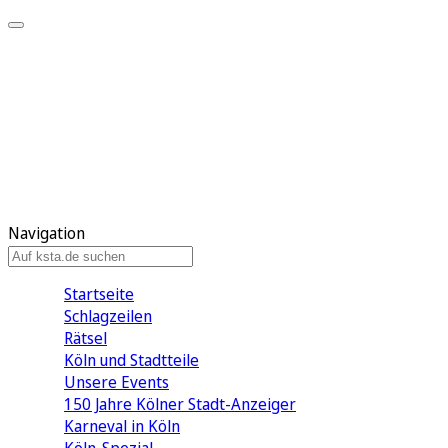
Mein KStA
Meine Artikel
Meine Region
Meine Newsletter
Mein KStA PLUS
Mein E-Paper
Navigation
Startseite
Schlagzeilen
Rätsel
Köln und Stadtteile
Unsere Events
150 Jahre Kölner Stadt-Anzeiger
Karneval in Köln