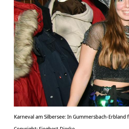
Karneval am Silbersee: In Gummersbach-Erbland fa
Copyright: Siegbert Dierke