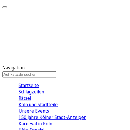
Mein KStA
Meine Artikel
Meine Region
Meine Newsletter
Mein KStA PLUS
Mein E-Paper
Navigation
Startseite
Schlagzeilen
Rätsel
Köln und Stadtteile
Unsere Events
150 Jahre Kölner Stadt-Anzeiger
Karneval in Köln