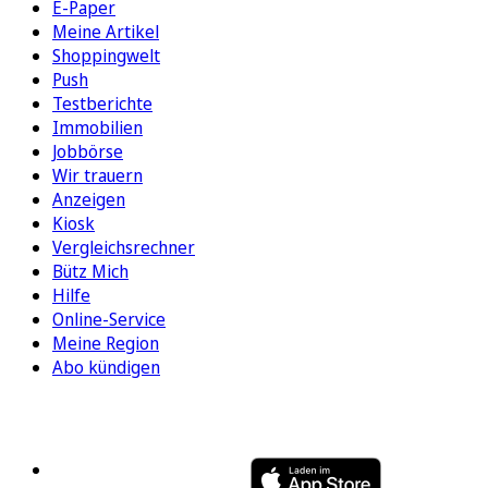
E-Paper
Meine Artikel
Shoppingwelt
Push
Testberichte
Immobilien
Jobbörse
Wir trauern
Anzeigen
Kiosk
Vergleichsrechner
Bütz Mich
Hilfe
Online-Service
Meine Region
Abo kündigen
FOLGEN SIE UNS
ENTDECKEN SIE UNSERE APP