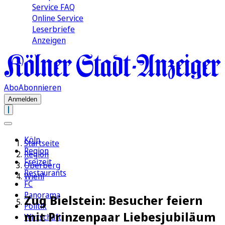
Service FAQ
Online Service
Leserbriefe
Anzeigen
Abo
Abonnieren
Anmelden
Köln
Startseite
Region
Region
Freizeit
Oberberg
Restaurants
Wiehl
FC
Panorama
Zug Bielstein: Besucher feiern
Politik
mit Prinzenpaar Liebesjubiläum
Wirtschaft