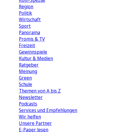
Köln-Spezial
Region
Politik
Wirtschaft
Sport
Panorama
Promis & TV
Freizeit
Gewinnspiele
Kultur & Medien
Ratgeber
Meinung
Green
Schule
Themen von A bis Z
Newsletter
Podcasts
Services und Empfehlungen
Wir helfen
Unsere Partner
E-Paper lesen