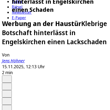
hinterlässt in Engelskirchen
Kultur
Rätsel
einen Schaden
Newsletter
E-Paper
Werbung an der Haustür
Klebrige
Botschaft hinterlässt in
Engelskirchen einen Lackschaden
Von
Jens Höhner
15.11.2025, 12:13 Uhr
2 min
Auf Google bevorzugen
Anhören
Schrift
Merken
Drucken