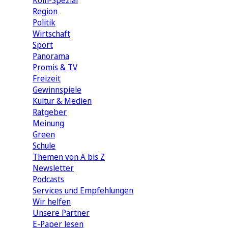
Köln-Spezial
Region
Politik
Wirtschaft
Sport
Panorama
Promis & TV
Freizeit
Gewinnspiele
Kultur & Medien
Ratgeber
Meinung
Green
Schule
Themen von A bis Z
Newsletter
Podcasts
Services und Empfehlungen
Wir helfen
Unsere Partner
E-Paper lesen