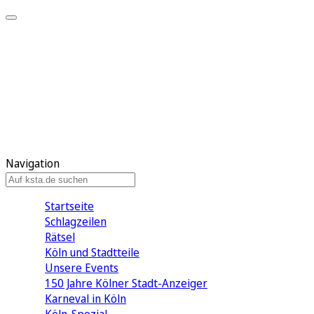
Mein KStA
Meine Artikel
Meine Region
Meine Newsletter
Mein KStA PLUS
Mein E-Paper
Navigation
Startseite
Schlagzeilen
Rätsel
Köln und Stadtteile
Unsere Events
150 Jahre Kölner Stadt-Anzeiger
Karneval in Köln