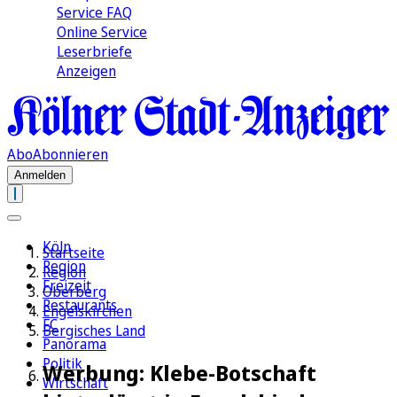
Service FAQ
Online Service
Leserbriefe
Anzeigen
Abo
Abonnieren
Anmelden
Köln
Startseite
Region
Region
Freizeit
Oberberg
Restaurants
Engelskirchen
FC
Bergisches Land
Panorama
Politik
Werbung: Klebe-Botschaft
Wirtschaft