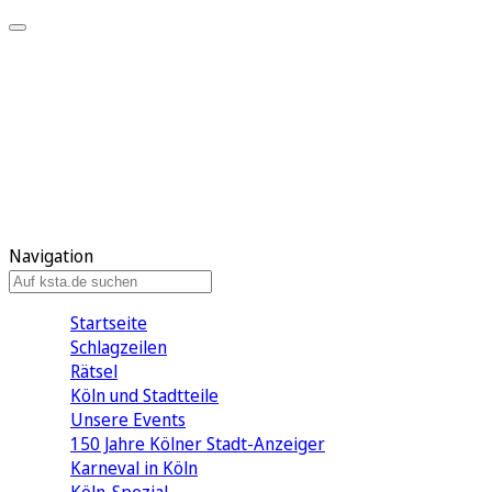
Mein KStA
Meine Artikel
Meine Region
Meine Newsletter
Mein KStA PLUS
Mein E-Paper
Navigation
Startseite
Schlagzeilen
Rätsel
Köln und Stadtteile
Unsere Events
150 Jahre Kölner Stadt-Anzeiger
Karneval in Köln