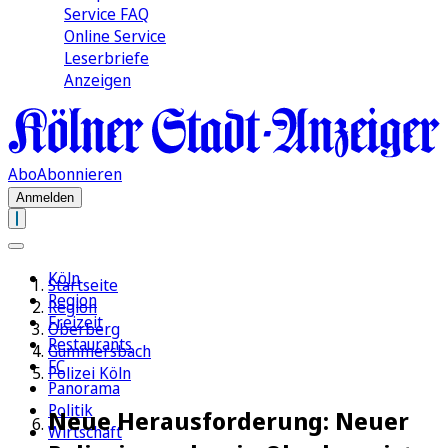
Service FAQ
Online Service
Leserbriefe
Anzeigen
Abo
Abonnieren
Anmelden
Köln
Startseite
Region
Region
Freizeit
Oberberg
Restaurants
Gummersbach
FC
Polizei Köln
Panorama
Politik
Neue Herausforderung: Neuer
Wirtschaft