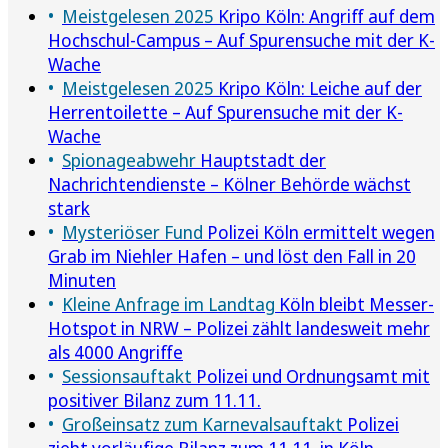
Meistgelesen 2025
Kripo Köln: Angriff auf dem
Hochschul-Campus – Auf Spurensuche mit der K-
Wache
Meistgelesen 2025
Kripo Köln: Leiche auf der
Herrentoilette – Auf Spurensuche mit der K-
Wache
Spionageabwehr
Hauptstadt der
Nachrichtendienste – Kölner Behörde wächst
stark
Mysteriöser Fund
Polizei Köln ermittelt wegen
Grab im Niehler Hafen – und löst den Fall in 20
Minuten
Kleine Anfrage im Landtag
Köln bleibt Messer-
Hotspot in NRW – Polizei zählt landesweit mehr
als 4000 Angriffe
Sessionsauftakt
Polizei und Ordnungsamt mit
positiver Bilanz zum 11.11.
Großeinsatz zum Karnevalsauftakt
Polizei
zieht vorläufige Bilanz zum 11.11. in Köln