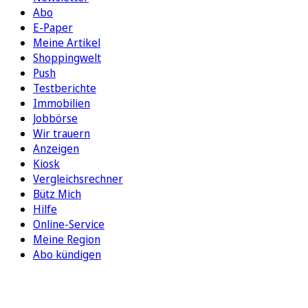
Abo
E-Paper
Meine Artikel
Shoppingwelt
Push
Testberichte
Immobilien
Jobbörse
Wir trauern
Anzeigen
Kiosk
Vergleichsrechner
Bütz Mich
Hilfe
Online-Service
Meine Region
Abo kündigen
FOLGEN SIE UNS
ENTDECKEN SIE UNSERE APP