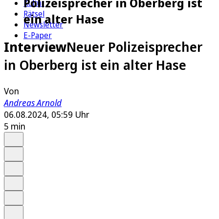
Polizeisprecher in Oberberg ist
Kultur
Rätsel
ein alter Hase
Newsletter
E-Paper
Interview
Neuer Polizeisprecher
in Oberberg ist ein alter Hase
Von
Andreas Arnold
06.08.2024, 05:59 Uhr
5 min
Auf Google bevorzugen
Anhören
Schrift
Merken
Drucken
Teilen