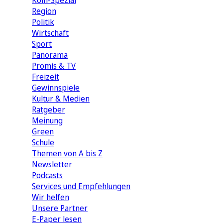
Köln-Spezial
Region
Politik
Wirtschaft
Sport
Panorama
Promis & TV
Freizeit
Gewinnspiele
Kultur & Medien
Ratgeber
Meinung
Green
Schule
Themen von A bis Z
Newsletter
Podcasts
Services und Empfehlungen
Wir helfen
Unsere Partner
E-Paper lesen