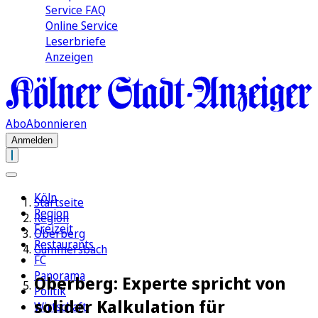
Service FAQ
Online Service
Leserbriefe
Anzeigen
Abo
Abonnieren
Anmelden
Köln
Startseite
Region
Region
Freizeit
Oberberg
Restaurants
Gummersbach
FC
Panorama
Oberberg: Experte spricht von
Politik
solider Kalkulation für
Wirtschaft