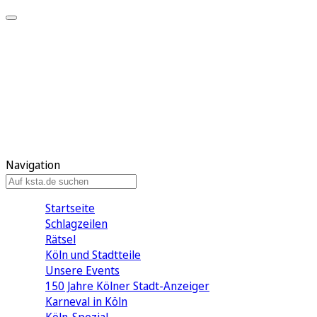
Mein KStA
Meine Artikel
Meine Region
Meine Newsletter
Mein KStA PLUS
Mein E-Paper
Navigation
Startseite
Schlagzeilen
Rätsel
Köln und Stadtteile
Unsere Events
150 Jahre Kölner Stadt-Anzeiger
Karneval in Köln