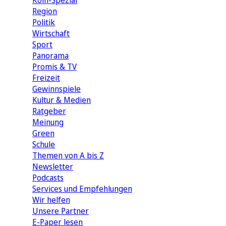
Köln-Spezial
Region
Politik
Wirtschaft
Sport
Panorama
Promis & TV
Freizeit
Gewinnspiele
Kultur & Medien
Ratgeber
Meinung
Green
Schule
Themen von A bis Z
Newsletter
Podcasts
Services und Empfehlungen
Wir helfen
Unsere Partner
E-Paper lesen