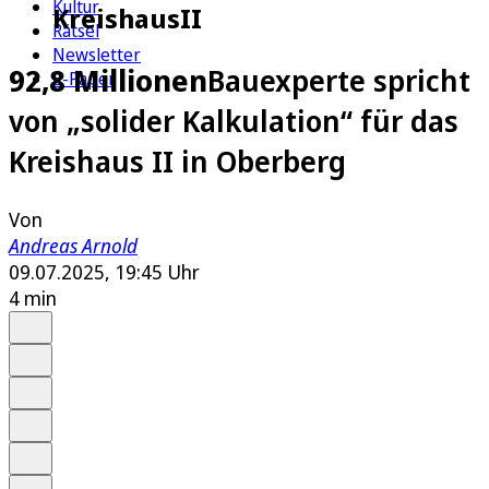
Kultur
KreishausII
Rätsel
Newsletter
92,8 Millionen
Bauexperte spricht
E-Paper
von „solider Kalkulation“ für das
Kreishaus II in Oberberg
Von
Andreas Arnold
09.07.2025, 19:45 Uhr
4 min
Auf Google bevorzugen
Anhören
Schrift
Merken
Drucken
Teilen