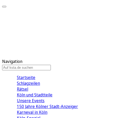
Mein KStA
Meine Artikel
Meine Region
Meine Newsletter
Mein KStA PLUS
Mein E-Paper
Navigation
Startseite
Schlagzeilen
Rätsel
Köln und Stadtteile
Unsere Events
150 Jahre Kölner Stadt-Anzeiger
Karneval in Köln