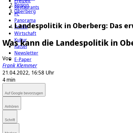
Freizeit
Region
Restaurants
Oberberg
FC
Panorama
Landespolitik in Oberberg: Das 
Politik
Wirtschaft
Kultur
Was kann die Landespolitik in Ob
Rätsel
Newsletter
Von
E-Paper
Frank Klemmer
21.04.2022, 16:58 Uhr
4 min
Auf Google bevorzugen
Anhören
Schrift