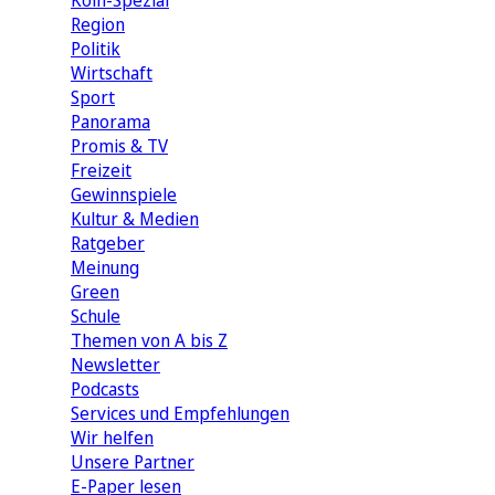
Köln-Spezial
Region
Politik
Wirtschaft
Sport
Panorama
Promis & TV
Freizeit
Gewinnspiele
Kultur & Medien
Ratgeber
Meinung
Green
Schule
Themen von A bis Z
Newsletter
Podcasts
Services und Empfehlungen
Wir helfen
Unsere Partner
E-Paper lesen