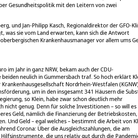
ber Gesundheitspolitik mit den Leitern von zwei
rg, und Jan-Philipp Kasch, Regionaldirektor der GFO-Kli
agt, was sie vom Land erwarten, kann sich die Antwort
die oberbergischen Krankenhausmanager vor allem ums Ge
Euro im Jahr in ganz NRW, bekam auch der CDU-
 beiden neulich in Gummersbach traf. So hoch erklärt Kl
er Krankenhausgesellschaft Nordrhein-Westfalen (KGNW),
onsförderung, um in den insgesamt 341 Häusern die Subs
egierung, so Klein, habe zwar schon deutlich mehr
nicht genug. Denn für solche Investitionen – so will es
eres Geld, nämlich die Finanzierung der Betriebskosten,
n. Und Geld – egal welches – bestimmt die Arbeit von Kl
ährend Corona: Über die Ausgleichszahlungen, die am
Hilfsinstrumente, die uns relativ gut durch die Pandemi