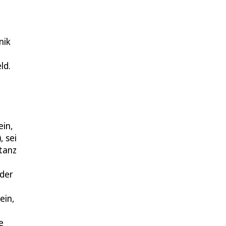
nik
ld.
ein,
 sei
tanz
 der
ein,
e