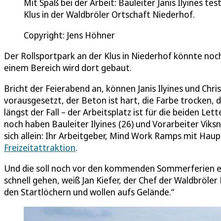
Mit Spaß bei der Arbeit: Bauleiter Janis Ilyines te
Klus in der Waldbröler Ortschaft Niederhof.
Copyright: Jens Höhner
Der Rollsportpark an der Klus in Niederhof könnte no
einem Bereich wird dort gebaut.
Bricht der Feierabend an, können Janis Ilyines und Chri
vorausgesetzt, der Beton ist hart, die Farbe trocken, 
längst der Fall – der Arbeitsplatz ist für die beiden L
noch haben Bauleiter Ilyines (26) und Vorarbeiter Viks
sich allein: Ihr Arbeitgeber, Mind Work Ramps mit Haup
Freizeitattraktion
.
Und die soll noch vor den kommenden Sommerferien ein
schnell gehen, weiß Jan Kiefer, der Chef der Waldbröle
den Startlöchern und wollen aufs Gelände.“