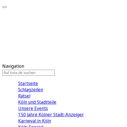
Mein KStA
Meine Artikel
Meine Region
Meine Newsletter
Mein KStA PLUS
Mein E-Paper
Navigation
Startseite
Schlagzeilen
Rätsel
Köln und Stadtteile
Unsere Events
150 Jahre Kölner Stadt-Anzeiger
Karneval in Köln