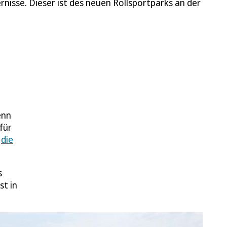
ernisse. Dieser ist des neuen Rollsportparks an der
enn
für
l
die
s
st in