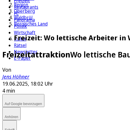
Freizeit
Region
Restaurants
Oberberg
FC
Waldbröl
Panorama
Bergisches Land
Politik
Wirtschaft
Freizeit: Wo lettische Arbeiter 
Kultur
Rätsel
Newsletter
Freizeitattraktion
Wo lettische Ba
E-Paper
Von
Jens Höhner
19.06.2025, 18:02 Uhr
4 min
Auf Google bevorzugen
Anhören