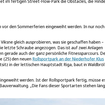
stet im fertigen Street-Flow-Park die Obstacles, die Hind
ch vor den Sommerferien eingeweiht werden. In nur noch
s Viksne gleich ausprobieren, was sie geschaffen haben –
die letzte Schraube angezogen. Das ist auf zwei Anlagen
etten gerade auch der ganz persönliche Fitnessparcours. D
ne (25) den neuen
Rollsportpark an der Niederhofer Klus
tsitz in der lettischen Hauptstadt Riga, baut in Waldbrö
geweiht werden. Ist der Rollsportpark fertig, müsse e
r Bauverwaltung. „Die Fans dieser Sportarten stehen läng