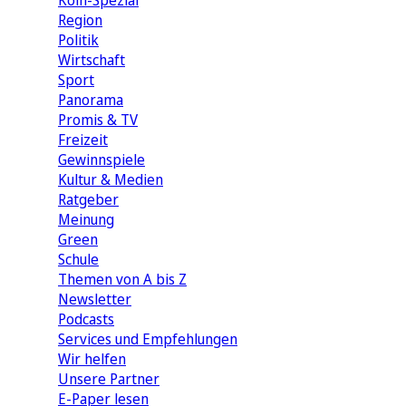
Köln-Spezial
Region
Politik
Wirtschaft
Sport
Panorama
Promis & TV
Freizeit
Gewinnspiele
Kultur & Medien
Ratgeber
Meinung
Green
Schule
Themen von A bis Z
Newsletter
Podcasts
Services und Empfehlungen
Wir helfen
Unsere Partner
E-Paper lesen