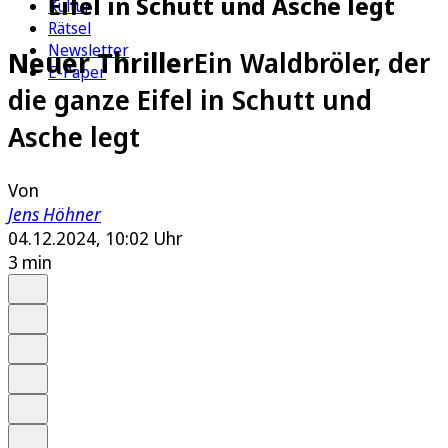
Eifel in Schutt und Asche legt
Kultur
Rätsel
Newsletter
Neuer Thriller
Ein Waldbröler, der
E-Paper
die ganze Eifel in Schutt und
Asche legt
Von
Jens Höhner
04.12.2024, 10:02 Uhr
3 min
Auf Google bevorzugen
Anhören
Schrift
Merken
Drucken
Teilen