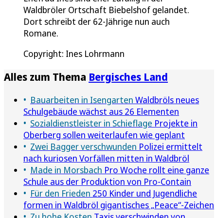
Waldbröler Ortschaft Biebelshof gelandet.
Dort schreibt der 62-Jährige nun auch
Romane.
Copyright: Ines Lohrmann
Alles zum Thema
Bergisches Land
Bauarbeiten in Isengarten
Waldbröls neues
Schulgebäude wächst aus 26 Elementen
Sozialdienstleister in Schieflage
Projekte in
Oberberg sollen weiterlaufen wie geplant
Zwei Bagger verschwunden
Polizei ermittelt
nach kuriosen Vorfällen mitten in Waldbröl
Made in Morsbach
Pro Woche rollt eine ganze
Schule aus der Produktion von Pro-Contain
Für den Frieden
250 Kinder und Jugendliche
formen in Waldbröl gigantisches „Peace“-Zeichen
Zu hohe Kosten
Taxis verschwinden von