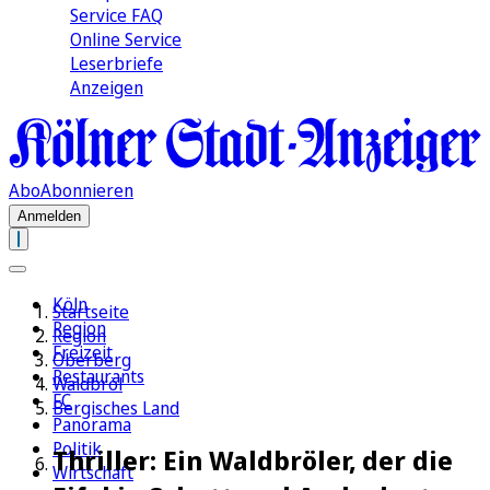
Service FAQ
Online Service
Leserbriefe
Anzeigen
Abo
Abonnieren
Anmelden
Köln
Startseite
Region
Region
Freizeit
Oberberg
Restaurants
Waldbröl
FC
Bergisches Land
Panorama
Politik
Thriller: Ein Waldbröler, der die
Wirtschaft