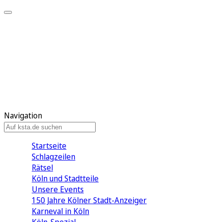
Mein KStA
Meine Artikel
Meine Region
Meine Newsletter
Mein KStA PLUS
Mein E-Paper
Navigation
Startseite
Schlagzeilen
Rätsel
Köln und Stadtteile
Unsere Events
150 Jahre Kölner Stadt-Anzeiger
Karneval in Köln