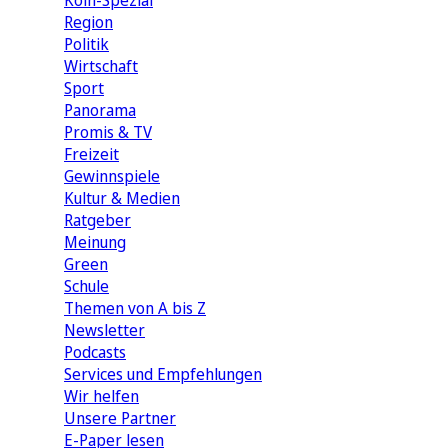
Köln-Spezial
Region
Politik
Wirtschaft
Sport
Panorama
Promis & TV
Freizeit
Gewinnspiele
Kultur & Medien
Ratgeber
Meinung
Green
Schule
Themen von A bis Z
Newsletter
Podcasts
Services und Empfehlungen
Wir helfen
Unsere Partner
E-Paper lesen