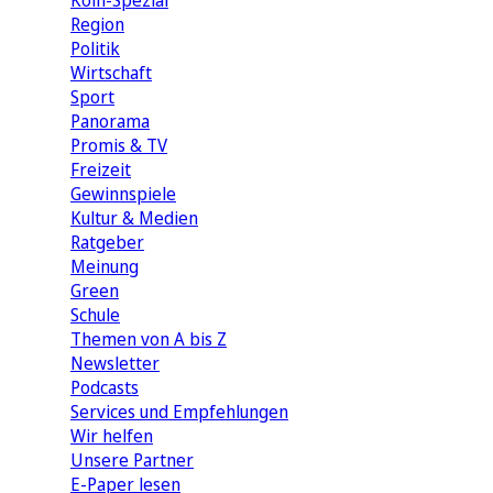
Köln-Spezial
Region
Politik
Wirtschaft
Sport
Panorama
Promis & TV
Freizeit
Gewinnspiele
Kultur & Medien
Ratgeber
Meinung
Green
Schule
Themen von A bis Z
Newsletter
Podcasts
Services und Empfehlungen
Wir helfen
Unsere Partner
E-Paper lesen