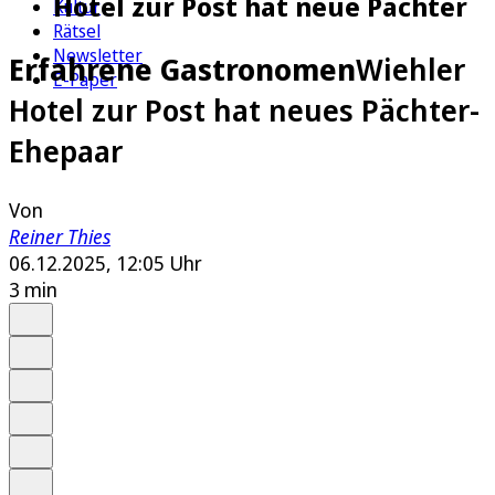
Hotel zur Post hat neue Pächter
Kultur
Rätsel
Newsletter
Erfahrene Gastronomen
Wiehler
E-Paper
Hotel zur Post hat neues Pächter-
Ehepaar
Von
Reiner Thies
06.12.2025, 12:05 Uhr
3 min
Auf Google bevorzugen
Anhören
Schrift
Merken
Drucken
Teilen