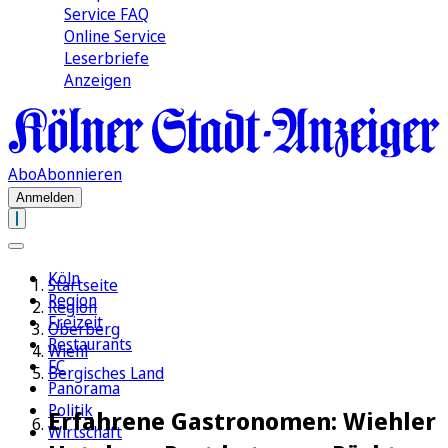
Service FAQ
Online Service
Leserbriefe
Anzeigen
Abo
Abonnieren
Anmelden
Köln
Startseite
Region
Region
Freizeit
Oberberg
Restaurants
Wiehl
FC
Bergisches Land
Panorama
Politik
Erfahrene Gastronomen: Wiehler
Wirtschaft