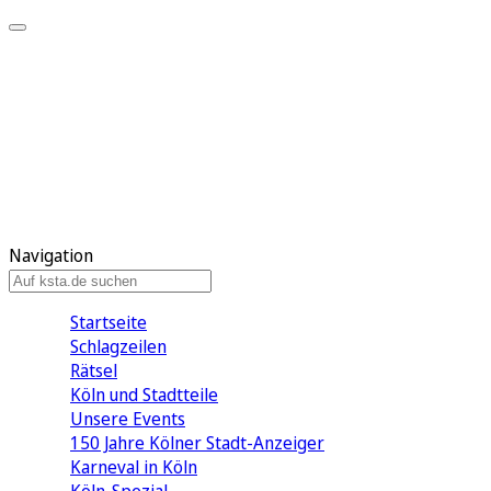
Mein KStA
Meine Artikel
Meine Region
Meine Newsletter
Mein KStA PLUS
Mein E-Paper
Navigation
Startseite
Schlagzeilen
Rätsel
Köln und Stadtteile
Unsere Events
150 Jahre Kölner Stadt-Anzeiger
Karneval in Köln