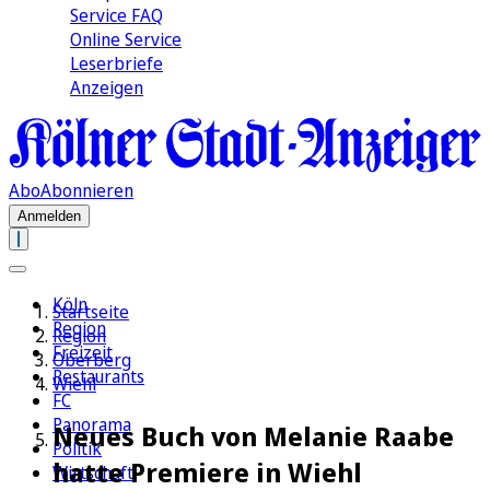
Service FAQ
Online Service
Leserbriefe
Anzeigen
Abo
Abonnieren
Anmelden
Köln
Startseite
Region
Region
Freizeit
Oberberg
Restaurants
Wiehl
FC
Panorama
Neues Buch von Melanie Raabe
Politik
hatte Premiere in Wiehl
Wirtschaft