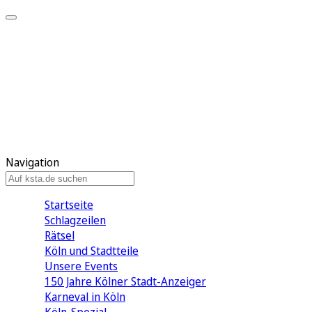
Mein KStA
Meine Artikel
Meine Region
Meine Newsletter
Mein KStA PLUS
Mein E-Paper
Navigation
Startseite
Schlagzeilen
Rätsel
Köln und Stadtteile
Unsere Events
150 Jahre Kölner Stadt-Anzeiger
Karneval in Köln