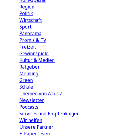
Köln-Spezial
Region
Politik
Wirtschaft
Sport
Panorama
Promis & TV
Freizeit
Gewinnspiele
Kultur & Medien
Ratgeber
Meinung
Green
Schule
Themen von A bis Z
Newsletter
Podcasts
Services und Empfehlungen
Wir helfen
Unsere Partner
E-Paper lesen