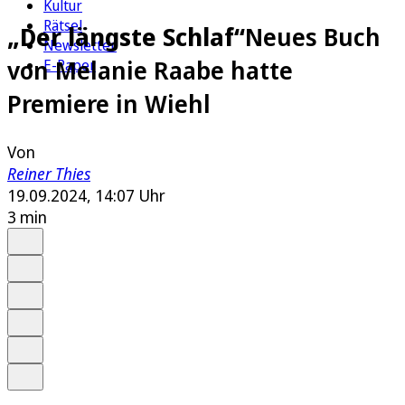
Kultur
Rätsel
„Der längste Schlaf“
Neues Buch
Newsletter
von Melanie Raabe hatte
E-Paper
Premiere in Wiehl
Von
Reiner Thies
19.09.2024, 14:07 Uhr
3 min
Auf Google bevorzugen
Anhören
Schrift
Merken
Drucken
Teilen