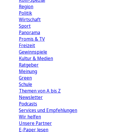
Köln-Spezial
Region
Politik
Wirtschaft
Sport
Panorama
Promis & TV
Freizeit
Gewinnspiele
Kultur & Medien
Ratgeber
Meinung
Green
Schule
Themen von A bis Z
Newsletter
Podcasts
Services und Empfehlungen
Wir helfen
Unsere Partner
E-Paper lesen