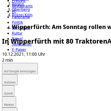
Freizeit
Region
Restaurants
Oberberg
FC
Polizei Köln
Panorama
Politik
Wipperfürth: Am Sonntag rollen w
Wirtschaft
Kultur
Rätsel
In Wipperfürth mit 80 Traktoren
A
Newsletter
E-Paper
10.12.2021, 11:00 Uhr
2 min
Auf Google bevorzugen
Anhören
Schrift
Merken