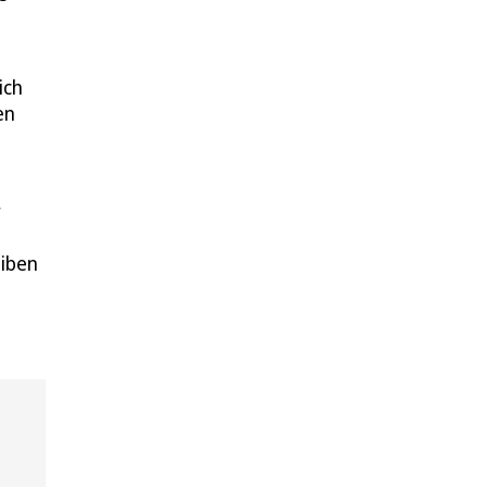
ich
en
r
eiben