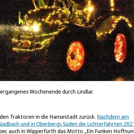
 vergangenes Wochenende durch Lindlar.
den Traktoren in die Hansestadt zurück.
Nachdem am
Gladbach und in Oberbergs Süden die Lichterfahrten 202
er, auch in Wipperfürth das Motto „Ein Funken Hoffnun