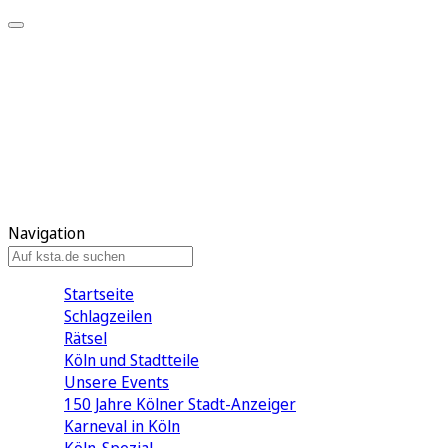
Mein KStA
Meine Artikel
Meine Region
Meine Newsletter
Mein KStA PLUS
Mein E-Paper
Navigation
Startseite
Schlagzeilen
Rätsel
Köln und Stadtteile
Unsere Events
150 Jahre Kölner Stadt-Anzeiger
Karneval in Köln