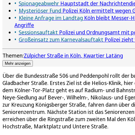
Spionageabwehr
Hauptstadt der Nachrichtendie
Mysteriöser Fund
Polizei Köln ermittelt wegen G
Kleine Anfrage im Landtag
Köln bleibt Messer-H
Angriffe
Sessionsauftakt
Polizei und Ordnungsamt mit po
Großeinsatz zum Karnevalsauftakt
Polizei zieht
Themen:
Zülpicher Straße in Köln
Kwartier Latäng
Mehr anzeigen
Über die Bundesstraße 506 und Peddenpohl rollt der b
Gladbacher Straße. Erstes Ziel ist die Helios-Klinik, h
dem Kölner-Tor-Platz geht es auf Radium- und Bahnstr
Neye-Siedlung auf Bever-, Wilhelm-, Nikolaus- und Ege
zur Kreuzung Königsberger Straße, fahren dann über d
Seniorenzentrum. Nächste Station ist das Seniorenze
erreichen über die Ringstraße zum zweiten Mal den Kö
Hochstraße, Marktplatz und Untere Straße.