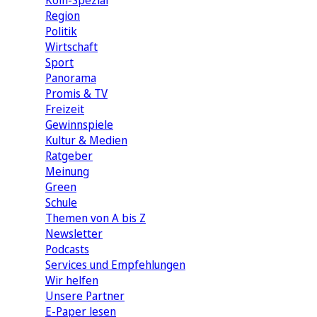
Köln-Spezial
Region
Politik
Wirtschaft
Sport
Panorama
Promis & TV
Freizeit
Gewinnspiele
Kultur & Medien
Ratgeber
Meinung
Green
Schule
Themen von A bis Z
Newsletter
Podcasts
Services und Empfehlungen
Wir helfen
Unsere Partner
E-Paper lesen