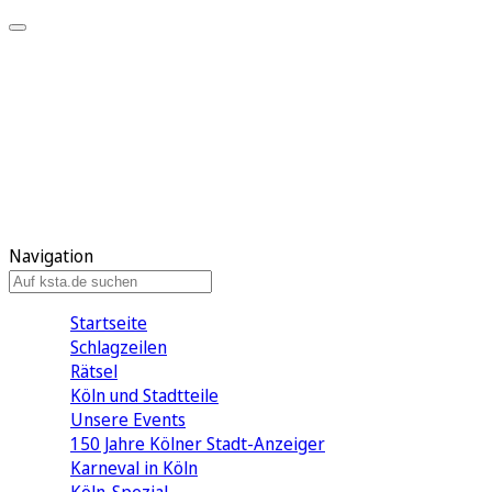
Mein KStA
Meine Artikel
Meine Region
Meine Newsletter
Mein KStA PLUS
Mein E-Paper
Navigation
Startseite
Schlagzeilen
Rätsel
Köln und Stadtteile
Unsere Events
150 Jahre Kölner Stadt-Anzeiger
Karneval in Köln