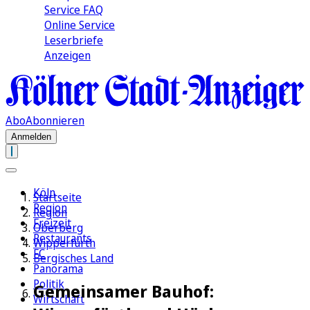
Service FAQ
Online Service
Leserbriefe
Anzeigen
Abo
Abonnieren
Anmelden
Köln
Startseite
Region
Region
Freizeit
Oberberg
Restaurants
Wipperfürth
FC
Bergisches Land
Panorama
Politik
Gemeinsamer Bauhof:
Wirtschaft