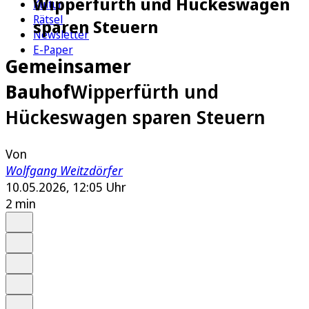
Wipperfürth und Hückeswagen
Kultur
Rätsel
sparen Steuern
Newsletter
E-Paper
Gemeinsamer
Bauhof
Wipperfürth und
Hückeswagen sparen Steuern
Von
Wolfgang Weitzdörfer
10.05.2026, 12:05 Uhr
2 min
Auf Google bevorzugen
Anhören
Schrift
Merken
Drucken