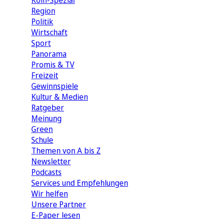
Köln-Spezial
Region
Politik
Wirtschaft
Sport
Panorama
Promis & TV
Freizeit
Gewinnspiele
Kultur & Medien
Ratgeber
Meinung
Green
Schule
Themen von A bis Z
Newsletter
Podcasts
Services und Empfehlungen
Wir helfen
Unsere Partner
E-Paper lesen