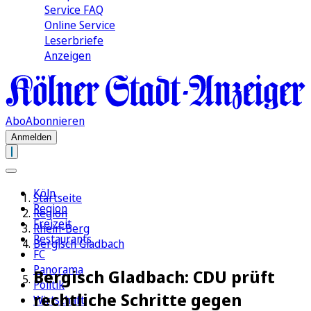
Service FAQ
Online Service
Leserbriefe
Anzeigen
Abo
Abonnieren
Anmelden
Köln
Startseite
Region
Region
Freizeit
Rhein-Berg
Restaurants
Bergisch Gladbach
FC
Panorama
Bergisch Gladbach: CDU prüft
Politik
rechtliche Schritte gegen
Wirtschaft