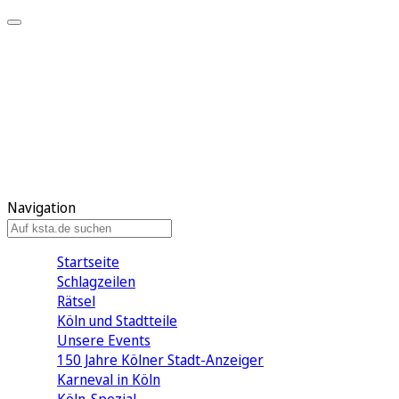
Mein KStA
Meine Artikel
Meine Region
Meine Newsletter
Mein KStA PLUS
Mein E-Paper
Navigation
Startseite
Schlagzeilen
Rätsel
Köln und Stadtteile
Unsere Events
150 Jahre Kölner Stadt-Anzeiger
Karneval in Köln