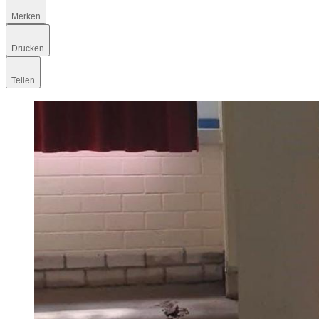
Merken
Drucken
Teilen