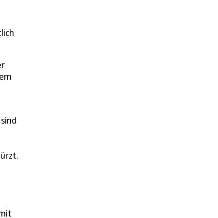
lich
er
nem
 sind
ürzt.
mit