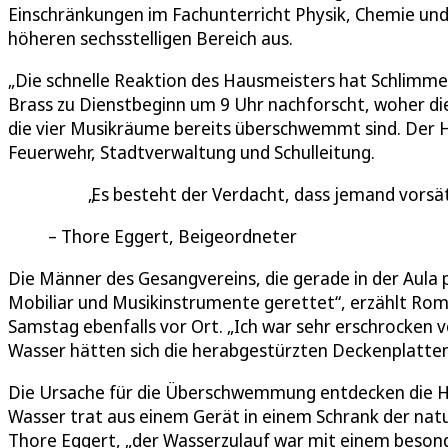
Einschränkungen im Fachunterricht Physik, Chemie un
höheren sechsstelligen Bereich aus.
„Die schnelle Reaktion des Hausmeisters hat Schlimmeres
Brass zu Dienstbeginn um 9 Uhr nachforscht, woher di
die vier Musikräume bereits überschwemmt sind. Der Ha
Feuerwehr, Stadtverwaltung und Schulleitung.
Es besteht der Verdacht, dass jemand vorsät
Thore Eggert, Beigeordneter
Die Männer des Gesangvereins, die gerade in der Aula p
Mobiliar und Musikinstrumente gerettet“, erzählt Romin
Samstag ebenfalls vor Ort. „Ich war sehr erschrocken
Wasser hätten sich die herabgestürzten Deckenplatt
Die Ursache für die Überschwemmung entdecken die He
Wasser trat aus einem Gerät in einem Schrank der nat
Thore Eggert, „der Wasserzulauf war mit einem besonde