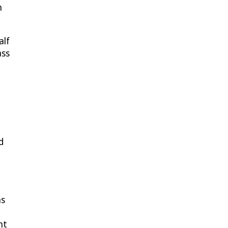
m
alf
ass
d
as
ht