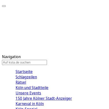
Mein KStA
Meine Artikel
Meine Region
Meine Newsletter
Mein KStA PLUS
Mein E-Paper
Navigation
Startseite
Schlagzeilen
Rätsel
Köln und Stadtteile
Unsere Events
150 Jahre Kölner Stadt-Anzeiger
Karneval in Köln