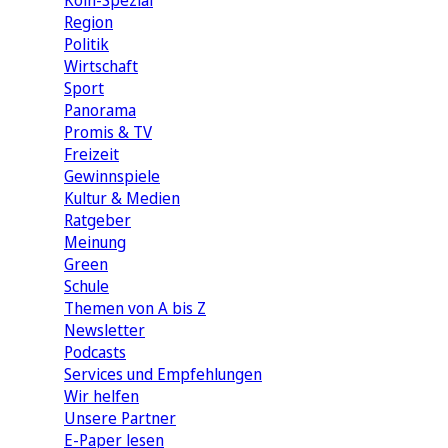
Köln-Spezial
Region
Politik
Wirtschaft
Sport
Panorama
Promis & TV
Freizeit
Gewinnspiele
Kultur & Medien
Ratgeber
Meinung
Green
Schule
Themen von A bis Z
Newsletter
Podcasts
Services und Empfehlungen
Wir helfen
Unsere Partner
E-Paper lesen