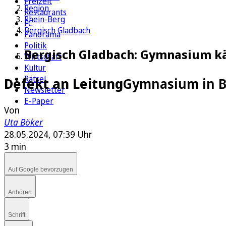
Freizeit
Region
Restaurants
Rhein-Berg
FC
Bergisch Gladbach
Panorama
Politik
Bergisch Gladbach: Gymnasium k
Wirtschaft
Kultur
Rätsel
Defekt an Leitung
Gymnasium in B
Newsletter
E-Paper
Von
Uta Böker
28.05.2024, 07:39 Uhr
3 min
Auf Google bevorzugen
Anhören
Schrift