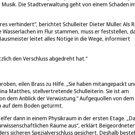
d Musik. Die Stadtverwaltung geht von einem Schaden i
 verhindert“, berichtet Schulleiter Dieter Müller. Als R
e Wasserlachen im Flur stammen, muss er feststellen, d
usmeister leitet alles Nötige in die Wege, informiert
zlich den Verschluss abgedreht hat.
roben, eilen Brass zu Hilfe. „Sie haben mitangepackt un
a Matthes, stellvertretende Schulleiterin. Sie ist am
 von dem Anblick der Verwüstung.“ Aufgequollen von dem
en auf dem Boden getürmt.
lfer dann in einem Physikraum in der ersten Etage. „D
urwissenschaftlichen Räume aus“, erklärt Beigeordneter
rs sicheren Spezialverschluss gesichert. Deshalb beste