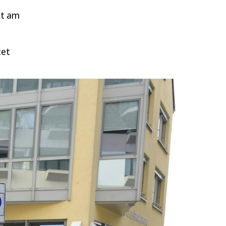
kt am
tet