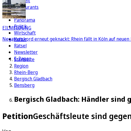
Freizeit
Restaurants
FC
Panorama
Politik
EILMELDUNG
Wirtschaft
Negativrekord erneut geknackt: Rhein fällt in Köln auf neuen 
Kultur
Rätsel
Newsletter
E-Paper
Startseite
Region
Rhein-Berg
Bergisch Gladbach
Bensberg
Bergisch Gladbach: Händler sind
Petition
Geschäftsleute sind gegen