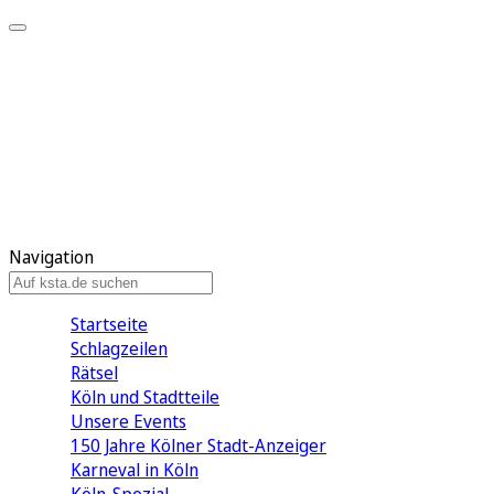
Mein KStA
Meine Artikel
Meine Region
Meine Newsletter
Mein KStA PLUS
Mein E-Paper
Navigation
Startseite
Schlagzeilen
Rätsel
Köln und Stadtteile
Unsere Events
150 Jahre Kölner Stadt-Anzeiger
Karneval in Köln