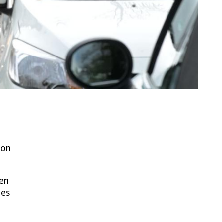
von
ten
des