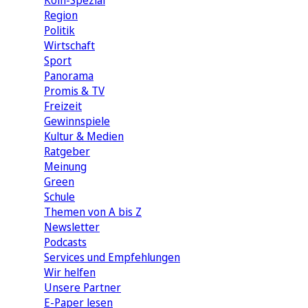
Köln-Spezial
Region
Politik
Wirtschaft
Sport
Panorama
Promis & TV
Freizeit
Gewinnspiele
Kultur & Medien
Ratgeber
Meinung
Green
Schule
Themen von A bis Z
Newsletter
Podcasts
Services und Empfehlungen
Wir helfen
Unsere Partner
E-Paper lesen