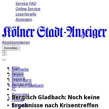
Service FAQ
Online Service
Leserbriefe
Anzeigen
Abo
Abonnieren
Anmelden
Köln
Startseite
Region
Region
Freizeit
Rhein-Berg
Restaurants
Bergisch Gladbach
FC
Panorama
Bergisch Gladbach: Noch keine
Politik
Ergebnisse nach Krisentreffen
Wirtschaft