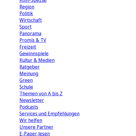
Köln-Spezial
Region
Politik
Wirtschaft
Sport
Panorama
Promis & TV
Freizeit
Gewinnspiele
Kultur & Medien
Ratgeber
Meinung
Green
Schule
Themen von A bis Z
Newsletter
Podcasts
Services und Empfehlungen
Wir helfen
Unsere Partner
E-Paper lesen