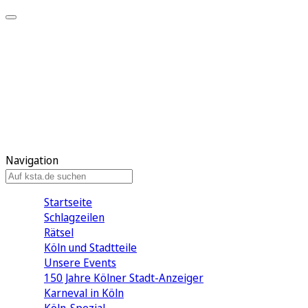
Mein KStA
Meine Artikel
Meine Region
Meine Newsletter
Mein KStA PLUS
Mein E-Paper
Navigation
Startseite
Schlagzeilen
Rätsel
Köln und Stadtteile
Unsere Events
150 Jahre Kölner Stadt-Anzeiger
Karneval in Köln