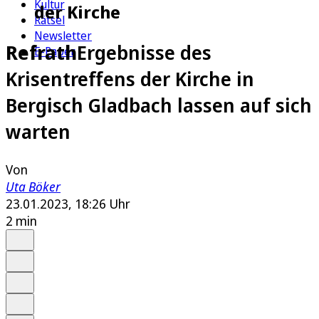
Kultur
der Kirche
Rätsel
Newsletter
Refrath
Ergebnisse des
E-Paper
Krisentreffens der Kirche in
Bergisch Gladbach lassen auf sich
warten
Von
Uta Böker
23.01.2023, 18:26 Uhr
2 min
Auf Google bevorzugen
Anhören
Schrift
Merken