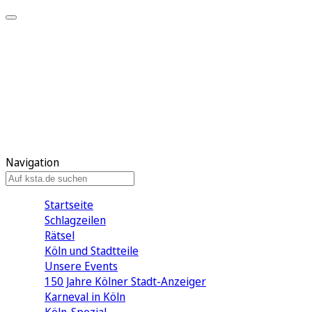
Mein KStA
Meine Artikel
Meine Region
Meine Newsletter
Mein KStA PLUS
Mein E-Paper
Navigation
Startseite
Schlagzeilen
Rätsel
Köln und Stadtteile
Unsere Events
150 Jahre Kölner Stadt-Anzeiger
Karneval in Köln