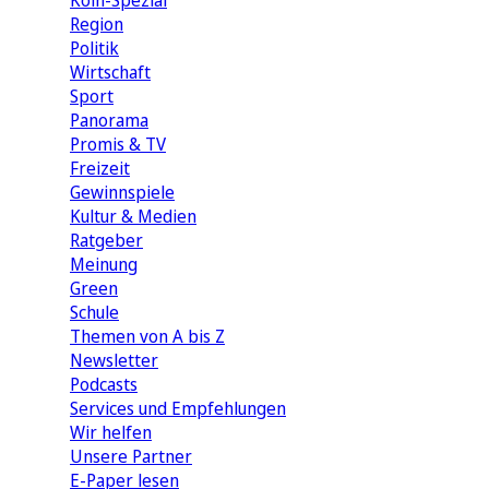
Köln-Spezial
Region
Politik
Wirtschaft
Sport
Panorama
Promis & TV
Freizeit
Gewinnspiele
Kultur & Medien
Ratgeber
Meinung
Green
Schule
Themen von A bis Z
Newsletter
Podcasts
Services und Empfehlungen
Wir helfen
Unsere Partner
E-Paper lesen