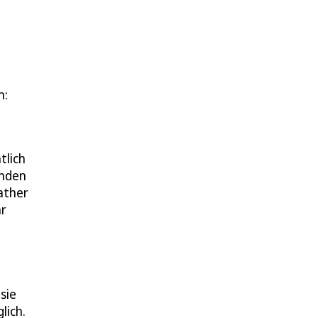
n:
tlich
inden
ather
hr
sie
lich.