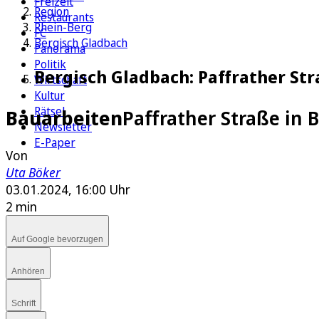
Freizeit
Region
Restaurants
Rhein-Berg
FC
Bergisch Gladbach
Panorama
Politik
Bergisch Gladbach: Paffrather Str
Wirtschaft
Kultur
Rätsel
Bauarbeiten
Paffrather Straße in 
Newsletter
E-Paper
Von
Uta Böker
03.01.2024, 16:00 Uhr
2 min
Auf Google bevorzugen
Anhören
Schrift