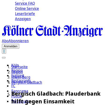
Service FAQ
Online Service
Leserbriefe
Anzeigen
Abo
Abonnieren
Anmelden
Köln
Startseite
Region
Region
Freizeit
Rhein-Berg
Restaurants
Bergisch Gladbach
FC
Panorama
Bergisch Gladbach: Plauderbank
Politik
hilft gegen Einsamkeit
Wirtschaft