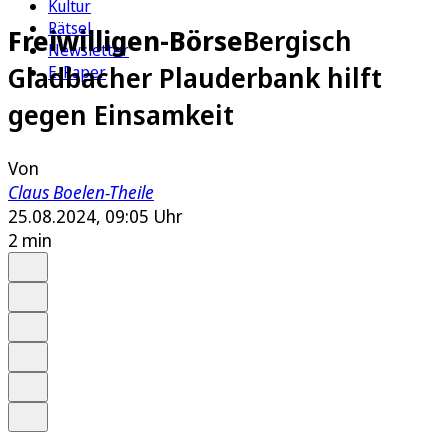
Kultur
Rätsel
Freiwilligen-Börse
Bergisch
Newsletter
Gladbacher Plauderbank hilft
E-Paper
gegen Einsamkeit
Von
Claus Boelen-Theile
25.08.2024, 09:05 Uhr
2 min
Auf Google bevorzugen
Anhören
Schrift
Merken
Drucken
Teilen