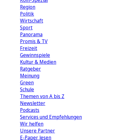
Köln-Spezial
Region
Politik
Wirtschaft
Sport
Panorama
Promis & TV
Freizeit
Gewinnspiele
Kultur & Medien
Ratgeber
Meinung
Green
Schule
Themen von A bis Z
Newsletter
Podcasts
Services und Empfehlungen
Wir helfen
Unsere Partner
E-Paper lesen