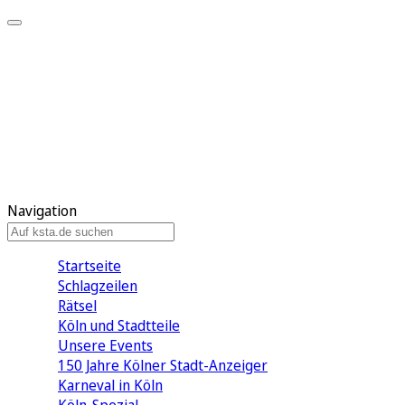
Mein KStA
Meine Artikel
Meine Region
Meine Newsletter
Mein KStA PLUS
Mein E-Paper
Navigation
Startseite
Schlagzeilen
Rätsel
Köln und Stadtteile
Unsere Events
150 Jahre Kölner Stadt-Anzeiger
Karneval in Köln