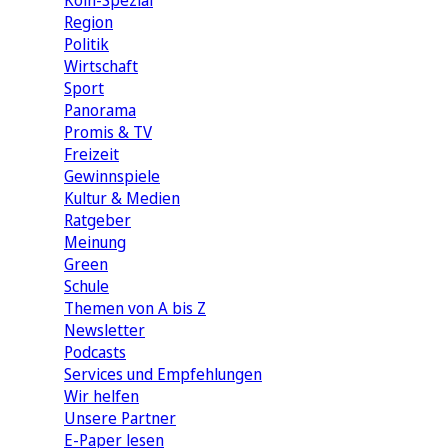
Köln-Spezial
Region
Politik
Wirtschaft
Sport
Panorama
Promis & TV
Freizeit
Gewinnspiele
Kultur & Medien
Ratgeber
Meinung
Green
Schule
Themen von A bis Z
Newsletter
Podcasts
Services und Empfehlungen
Wir helfen
Unsere Partner
E-Paper lesen