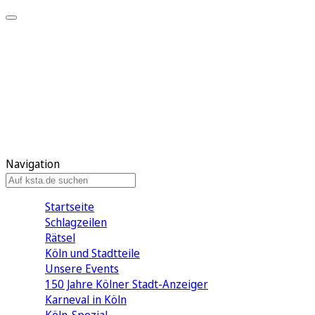
Mein KStA
Meine Artikel
Meine Region
Meine Newsletter
Mein KStA PLUS
Mein E-Paper
Navigation
Startseite
Schlagzeilen
Rätsel
Köln und Stadtteile
Unsere Events
150 Jahre Kölner Stadt-Anzeiger
Karneval in Köln