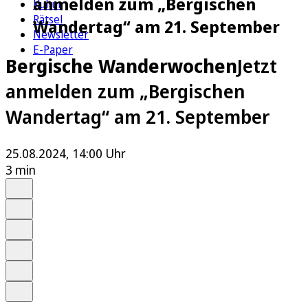
anmelden zum „Bergischen
Kultur
Rätsel
Wandertag“ am 21. September
Newsletter
E-Paper
Bergische Wanderwochen
Jetzt
anmelden zum „Bergischen
Wandertag“ am 21. September
25.08.2024, 14:00 Uhr
3 min
Auf Google bevorzugen
Anhören
Schrift
Merken
Drucken
Teilen