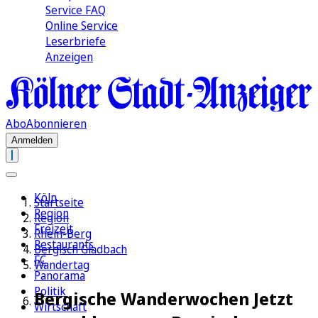
Service FAQ
Online Service
Leserbriefe
Anzeigen
Abo
Abonnieren
Anmelden
Köln
Startseite
Region
Region
Freizeit
Rhein-Berg
Restaurants
Bergisch Gladbach
FC
Wandertag
Panorama
Politik
Bergische Wanderwochen Jetzt
Wirtschaft