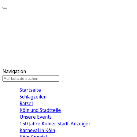
Mein KStA
Meine Artikel
Meine Region
Meine Newsletter
Mein KStA PLUS
Mein E-Paper
Navigation
Startseite
Schlagzeilen
Rätsel
Köln und Stadtteile
Unsere Events
150 Jahre Kölner Stadt-Anzeiger
Karneval in Köln