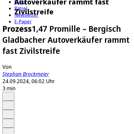
Autoverkäufer rammt fast
Kultur
Rätsel
Zivilstreife
Newsletter
E-Paper
Prozess
1,47 Promille – Bergisch
Gladbacher Autoverkäufer rammt
fast Zivilstreife
Von
Stephan Brockmeier
24.09.2024, 06:02 Uhr
3 min
Auf Google bevorzugen
Anhören
Schrift
Merken
Drucken