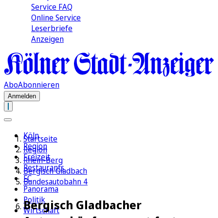
Service FAQ
Online Service
Leserbriefe
Anzeigen
Abo
Abonnieren
Anmelden
Köln
Startseite
Region
Region
Freizeit
Rhein-Berg
Restaurants
Bergisch Gladbach
FC
Bundesautobahn 4
Panorama
Politik
Bergisch Gladbacher
Wirtschaft