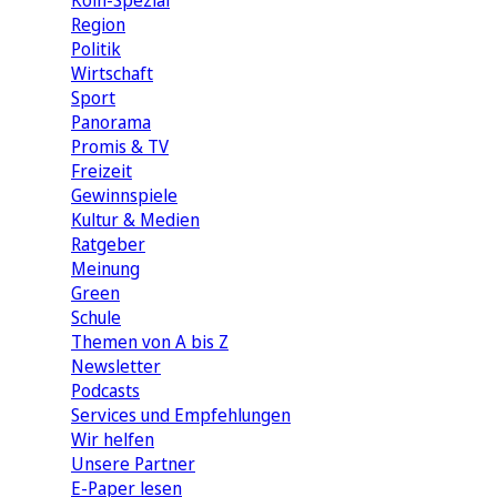
Köln-Spezial
Region
Politik
Wirtschaft
Sport
Panorama
Promis & TV
Freizeit
Gewinnspiele
Kultur & Medien
Ratgeber
Meinung
Green
Schule
Themen von A bis Z
Newsletter
Podcasts
Services und Empfehlungen
Wir helfen
Unsere Partner
E-Paper lesen