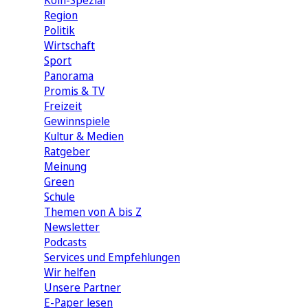
Köln-Spezial
Region
Politik
Wirtschaft
Sport
Panorama
Promis & TV
Freizeit
Gewinnspiele
Kultur & Medien
Ratgeber
Meinung
Green
Schule
Themen von A bis Z
Newsletter
Podcasts
Services und Empfehlungen
Wir helfen
Unsere Partner
E-Paper lesen