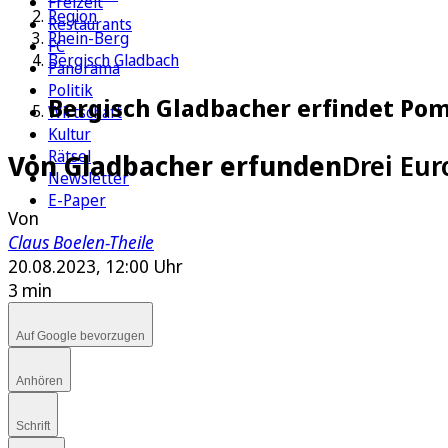
Freizeit
Region
Restaurants
Rhein-Berg
FC
Bergisch Gladbach
Panorama
Politik
Bergisch Gladbacher erfindet Po
Wirtschaft
Kultur
Rätsel
Von Gladbacher erfunden
Drei Eu
Newsletter
E-Paper
Von
Claus Boelen-Theile
20.08.2023, 12:00 Uhr
3 min
Auf Google bevorzugen
Anhören
Schrift