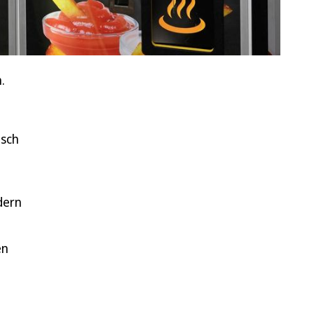
.
isch
ndern
en