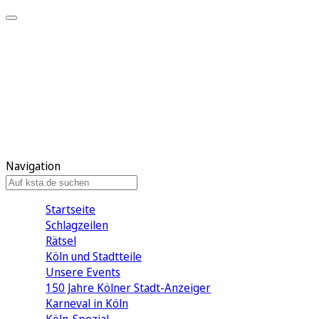
Mein KStA
Meine Artikel
Meine Region
Meine Newsletter
Mein KStA PLUS
Mein E-Paper
Navigation
Startseite
Schlagzeilen
Rätsel
Köln und Stadtteile
Unsere Events
150 Jahre Kölner Stadt-Anzeiger
Karneval in Köln