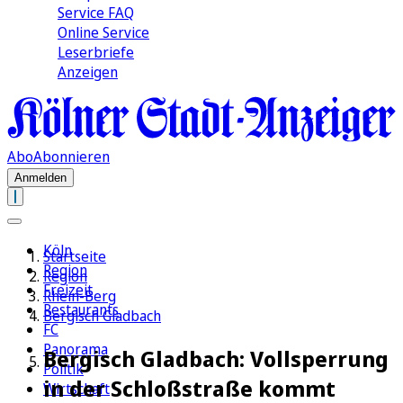
Service FAQ
Online Service
Leserbriefe
Anzeigen
Abo
Abonnieren
Anmelden
Köln
Startseite
Region
Region
Freizeit
Rhein-Berg
Restaurants
Bergisch Gladbach
FC
Panorama
Bergisch Gladbach: Vollsperrung
Politik
in der Schloßstraße kommt
Wirtschaft