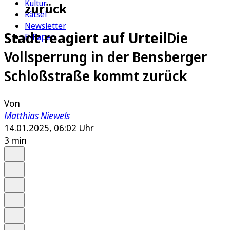
Kultur
zurück
Rätsel
Newsletter
Stadt reagiert auf Urteil
Die
E-Paper
Vollsperrung in der Bensberger
Schloßstraße kommt zurück
Von
Matthias Niewels
14.01.2025, 06:02 Uhr
3 min
Auf Google bevorzugen
Anhören
Schrift
Merken
Drucken
Teilen