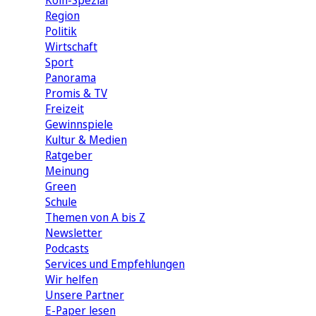
Köln-Spezial
Region
Politik
Wirtschaft
Sport
Panorama
Promis & TV
Freizeit
Gewinnspiele
Kultur & Medien
Ratgeber
Meinung
Green
Schule
Themen von A bis Z
Newsletter
Podcasts
Services und Empfehlungen
Wir helfen
Unsere Partner
E-Paper lesen