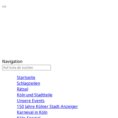
Mein KStA
Meine Artikel
Meine Region
Meine Newsletter
Mein KStA PLUS
Mein E-Paper
Navigation
Startseite
Schlagzeilen
Rätsel
Köln und Stadtteile
Unsere Events
150 Jahre Kölner Stadt-Anzeiger
Karneval in Köln