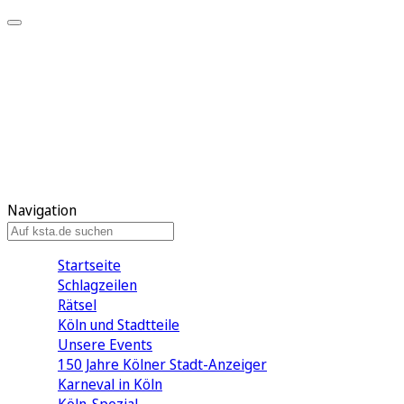
Mein KStA
Meine Artikel
Meine Region
Meine Newsletter
Mein KStA PLUS
Mein E-Paper
Navigation
Startseite
Schlagzeilen
Rätsel
Köln und Stadtteile
Unsere Events
150 Jahre Kölner Stadt-Anzeiger
Karneval in Köln