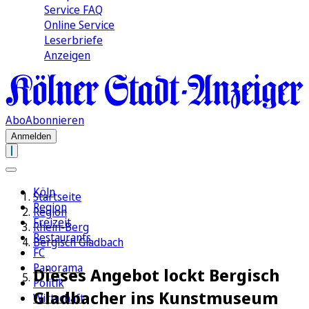
Service FAQ
Online Service
Leserbriefe
Anzeigen
Abo
Abonnieren
Anmelden
Köln
Startseite
Region
Region
Freizeit
Rhein-Berg
Restaurants
Bergisch Gladbach
FC
Panorama
Dieses Angebot lockt Bergisch
Politik
Gladbacher ins Kunstmuseum
Wirtschaft