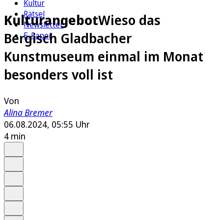
Kultur
Rätsel
Kulturangebot
Wieso das
Newsletter
Bergisch Gladbacher
E-Paper
Kunstmuseum einmal im Monat
besonders voll ist
Von
Alina Bremer
06.08.2024, 05:55 Uhr
4 min
Auf Google bevorzugen
Anhören
Schrift
Merken
Drucken
Teilen