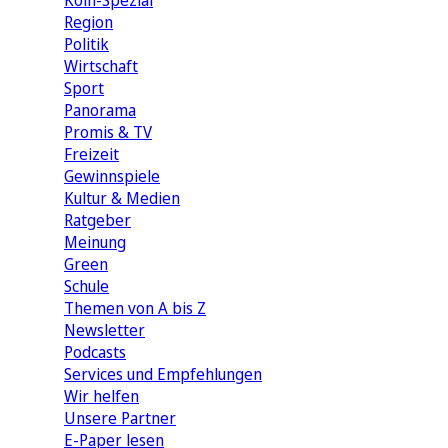
Köln-Spezial
Region
Politik
Wirtschaft
Sport
Panorama
Promis & TV
Freizeit
Gewinnspiele
Kultur & Medien
Ratgeber
Meinung
Green
Schule
Themen von A bis Z
Newsletter
Podcasts
Services und Empfehlungen
Wir helfen
Unsere Partner
E-Paper lesen