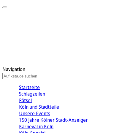
Mein KStA
Meine Artikel
Meine Region
Meine Newsletter
Mein KStA PLUS
Mein E-Paper
Navigation
Startseite
Schlagzeilen
Rätsel
Köln und Stadtteile
Unsere Events
150 Jahre Kölner Stadt-Anzeiger
Karneval in Köln