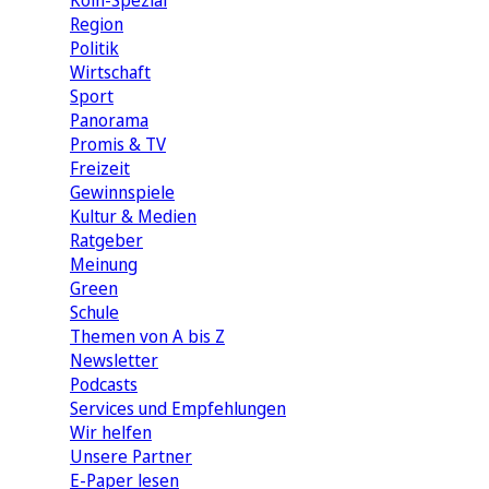
Köln-Spezial
Region
Politik
Wirtschaft
Sport
Panorama
Promis & TV
Freizeit
Gewinnspiele
Kultur & Medien
Ratgeber
Meinung
Green
Schule
Themen von A bis Z
Newsletter
Podcasts
Services und Empfehlungen
Wir helfen
Unsere Partner
E-Paper lesen