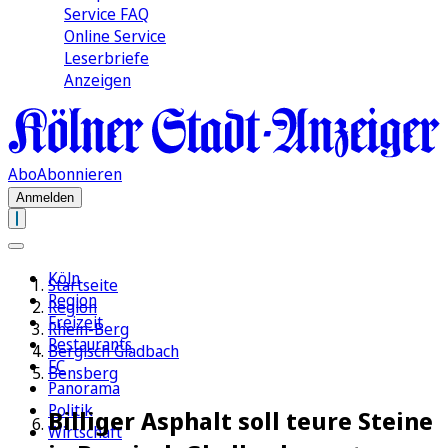
Service FAQ
Online Service
Leserbriefe
Anzeigen
Abo
Abonnieren
Anmelden
Köln
Startseite
Region
Region
Freizeit
Rhein-Berg
Restaurants
Bergisch Gladbach
FC
Bensberg
Panorama
Politik
Billiger Asphalt soll teure Steine
Wirtschaft