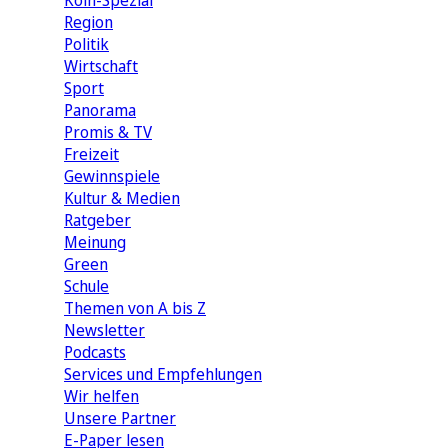
Köln-Spezial
Region
Politik
Wirtschaft
Sport
Panorama
Promis & TV
Freizeit
Gewinnspiele
Kultur & Medien
Ratgeber
Meinung
Green
Schule
Themen von A bis Z
Newsletter
Podcasts
Services und Empfehlungen
Wir helfen
Unsere Partner
E-Paper lesen