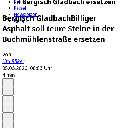
in Bergisch Gladbach ersetzen
Kultur
Rätsel
Newsletter
Bergisch Gladbach
Billiger
E-Paper
Asphalt soll teure Steine in der
Buchmühlenstraße ersetzen
Von
Uta Böker
05.03.2026, 06:03 Uhr
4 min
Auf Google bevorzugen
Anhören
Schrift
Merken
Drucken
Teilen