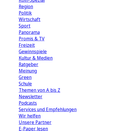
Köln-Spezial
Region
Politik
Wirtschaft
Sport
Panorama
Promis & TV
Freizeit
Gewinnspiele
Kultur & Medien
Ratgeber
Meinung
Green
Schule
Themen von A bis Z
Newsletter
Podcasts
Services und Empfehlungen
Wir helfen
Unsere Partner
E-Paper lesen