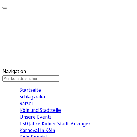
Mein KStA
Meine Artikel
Meine Region
Meine Newsletter
Mein KStA PLUS
Mein E-Paper
Navigation
Startseite
Schlagzeilen
Rätsel
Köln und Stadtteile
Unsere Events
150 Jahre Kölner Stadt-Anzeiger
Karneval in Köln