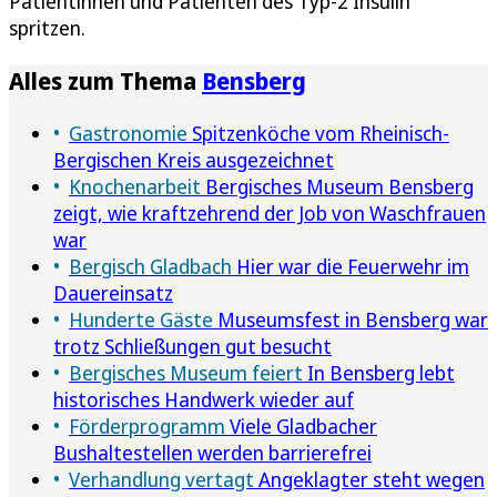
Patientinnen und Patienten des Typ-2 Insulin
spritzen.
Alles zum Thema
Bensberg
Gastronomie
Spitzenköche vom Rheinisch-
Bergischen Kreis ausgezeichnet
Knochenarbeit
Bergisches Museum Bensberg
zeigt, wie kraftzehrend der Job von Waschfrauen
war
Bergisch Gladbach
Hier war die Feuerwehr im
Dauereinsatz
Hunderte Gäste
Museumsfest in Bensberg war
trotz Schließungen gut besucht
Bergisches Museum feiert
In Bensberg lebt
historisches Handwerk wieder auf
Förderprogramm
Viele Gladbacher
Bushaltestellen werden barrierefrei
Verhandlung vertagt
Angeklagter steht wegen