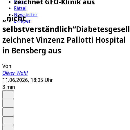
zeichnet GFO-Klinik aus
Kultur
Rätsel
Newsletter
„nicht
E-Paper
selbstverständlich“
Diabetesgesel
zeichnet Vinzenz Pallotti Hospital
in Bensberg aus
Von
Oliver Wahl
11.06.2026, 18:05 Uhr
3 min
Auf Google bevorzugen
Anhören
Schrift
Merken
Drucken