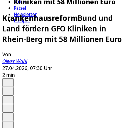
Kliniken mit 58 Millionen Euro
Kultur
Rätsel
Newsletter
Krankenhausreform
Bund und
E-Paper
Land fördern GFO Kliniken in
Rhein-Berg mit 58 Millionen Euro
Von
Oliver Wahl
27.04.2026, 07:30 Uhr
2 min
Auf Google bevorzugen
Anhören
Schrift
Merken
Drucken
Teilen