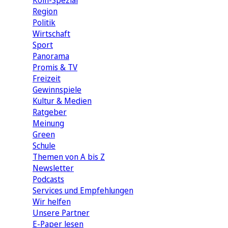
Köln-Spezial
Region
Politik
Wirtschaft
Sport
Panorama
Promis & TV
Freizeit
Gewinnspiele
Kultur & Medien
Ratgeber
Meinung
Green
Schule
Themen von A bis Z
Newsletter
Podcasts
Services und Empfehlungen
Wir helfen
Unsere Partner
E-Paper lesen