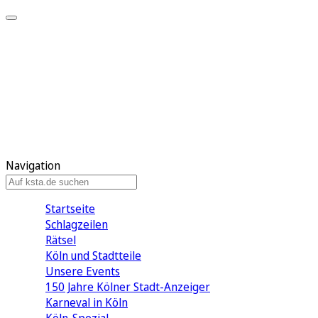
Mein KStA
Meine Artikel
Meine Region
Meine Newsletter
Mein KStA PLUS
Mein E-Paper
Navigation
Startseite
Schlagzeilen
Rätsel
Köln und Stadtteile
Unsere Events
150 Jahre Kölner Stadt-Anzeiger
Karneval in Köln