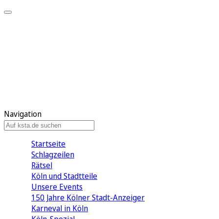
Mein KStA
Meine Artikel
Meine Region
Meine Newsletter
Mein KStA PLUS
Mein E-Paper
Navigation
Startseite
Schlagzeilen
Rätsel
Köln und Stadtteile
Unsere Events
150 Jahre Kölner Stadt-Anzeiger
Karneval in Köln