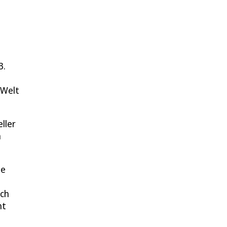
3.
 Welt
ller
h
ne
ich
ht