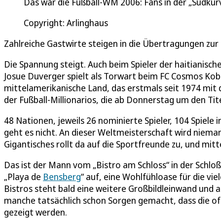
Das war die Fußball-WM 2006: Fans in der „Südkur
Copyright: Arlinghaus
Zahlreiche Gastwirte steigen in die Übertragungen zur
Die Spannung steigt. Auch beim Spieler der haitianis
Josue Duverger spielt als Torwart beim FC Cosmos Koble
mittelamerikanische Land, das erstmals seit 1974 mit d
der Fußball-Millionarios, die ab Donnerstag um den Tite
48 Nationen, jeweils 26 nominierte Spieler, 104 Spiele
geht es nicht. An dieser Weltmeisterschaft wird niema
Gigantisches rollt da auf die Sportfreunde zu, und mitt
Das ist der Mann vom „Bistro am Schloss“ in der Schlo
„Playa de
Bensberg
“ auf, eine Wohlfühloase für die vi
Bistros steht bald eine weitere Großbildleinwand und 
manche tatsächlich schon Sorgen gemacht, dass die oft
gezeigt werden.