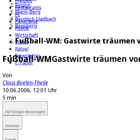
Freizeit
Region
Restaurants
Rhein-Berg
FC
Bergisch Gladbach
Panorama
Bensberg
Politik
Wirtschaft
Fußball-WM: Gastwirte träumen
Kultur
Rätsel
Newsletter
Fußball-WM
Gastwirte träumen 
E-Paper
Von
Claus Boelen-Theile
10.06.2006, 12:01 Uhr
5 min
Auf Google bevorzugen
Anhören