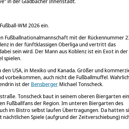
ve" in der Gladbacher Innenstadt.
 Fußball-WM 2026 ein.
chen Fußballnationalmannschaft mit der Rückennummer 2
nz in der fünftklassigen Oberliga und vertritt das
abei sein wird. Der Mann aus Koblenz ist ein Exot in der
l spielen.
 in den USA, in Mexiko und Kanada. Größer und kommerzie
nd vorbeikommen, auch nicht die Fußballmuffel. Wahrlic
endrin ist der
Bensberger
Michael Tonscheck.
ßstraße. Tonscheck baut in seinem oberen Biergarten ei
elen Fußballfans der Region. Im unteren Biergarten des
auch im Bistro selbst laufen Übertragungen. Da hatten s
 nächtlichen Spiele (aufgrund der Zeitverschiebung) nic