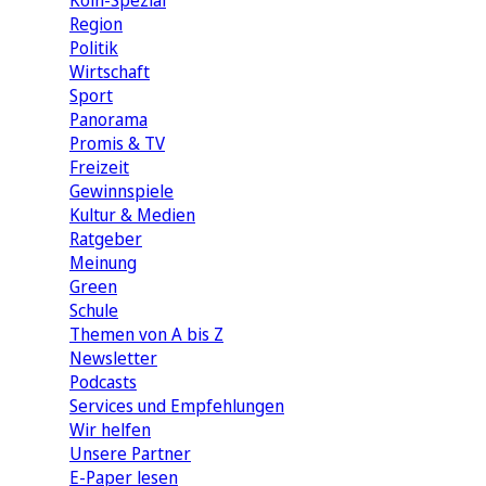
Köln-Spezial
Region
Politik
Wirtschaft
Sport
Panorama
Promis & TV
Freizeit
Gewinnspiele
Kultur & Medien
Ratgeber
Meinung
Green
Schule
Themen von A bis Z
Newsletter
Podcasts
Services und Empfehlungen
Wir helfen
Unsere Partner
E-Paper lesen