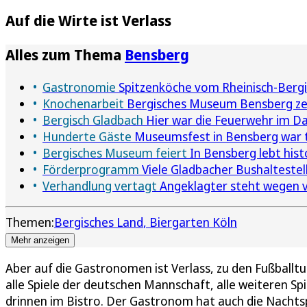
Auf die Wirte ist Verlass
Alles zum Thema
Bensberg
Gastronomie
Spitzenköche vom Rheinisch-Bergi
Knochenarbeit
Bergisches Museum Bensberg zei
Bergisch Gladbach
Hier war die Feuerwehr im D
Hunderte Gäste
Museumsfest in Bensberg war t
Bergisches Museum feiert
In Bensberg lebt his
Förderprogramm
Viele Gladbacher Bushaltestel
Verhandlung vertagt
Angeklagter steht wegen vi
Themen:
Bergisches Land
Biergarten Köln
Mehr anzeigen
Aber auf die Gastronomen ist Verlass, zu den Fußballt
alle Spiele der deutschen Mannschaft, alle weiteren Spi
drinnen im Bistro. Der Gastronom hat auch die Nachtspie