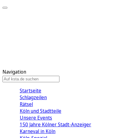
Mein KStA
Meine Artikel
Meine Region
Meine Newsletter
Mein KStA PLUS
Mein E-Paper
Navigation
Startseite
Schlagzeilen
Rätsel
Köln und Stadtteile
Unsere Events
150 Jahre Kölner Stadt-Anzeiger
Karneval in Köln