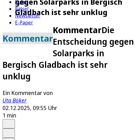
gegen Solarparks in Bergisch
Kultur
Rätsel
Gladbach ist sehr unklug
Newsletter
E-Paper
Kommentar
Die
Kommentar
Entscheidung gegen
Solarparks in
Bergisch Gladbach ist sehr
unklug
Ein Kommentar von
Uta Böker
02.12.2025, 09:55 Uhr
1 min
Auf Google bevorzugen
Anhören