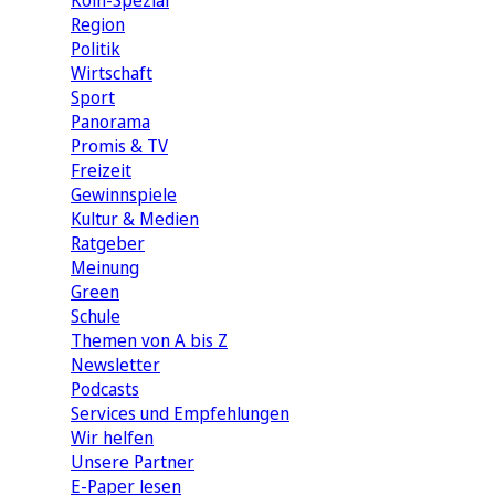
Köln-Spezial
Region
Politik
Wirtschaft
Sport
Panorama
Promis & TV
Freizeit
Gewinnspiele
Kultur & Medien
Ratgeber
Meinung
Green
Schule
Themen von A bis Z
Newsletter
Podcasts
Services und Empfehlungen
Wir helfen
Unsere Partner
E-Paper lesen