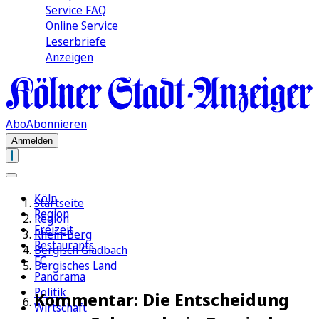
Service FAQ
Online Service
Leserbriefe
Anzeigen
Abo
Abonnieren
Anmelden
Köln
Startseite
Region
Region
Freizeit
Rhein-Berg
Restaurants
Bergisch Gladbach
FC
Bergisches Land
Panorama
Politik
Kommentar: Die Entscheidung
Wirtschaft