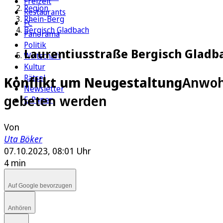
Freizeit
Region
Restaurants
Rhein-Berg
FC
Bergisch Gladbach
Panorama
Politik
Laurentiusstraße Bergisch Gladb
Wirtschaft
Kultur
Rätsel
Konflikt um Neugestaltung
Anwohn
Newsletter
gebeten werden
E-Paper
Von
Uta Böker
07.10.2023, 08:01 Uhr
4 min
Auf Google bevorzugen
Anhören