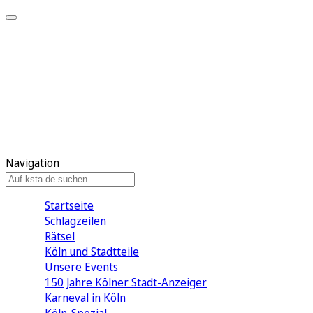
Mein KStA
Meine Artikel
Meine Region
Meine Newsletter
Mein KStA PLUS
Mein E-Paper
Navigation
Startseite
Schlagzeilen
Rätsel
Köln und Stadtteile
Unsere Events
150 Jahre Kölner Stadt-Anzeiger
Karneval in Köln