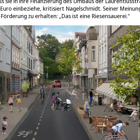
s sie in ihre Finanzierung des Umbaus der Laurentiusst
uro einbeziehe, kritisiert Nagelschmidt. Seiner Meinun
Förderung zu erhalten: „Das ist eine Riesensauerei.“