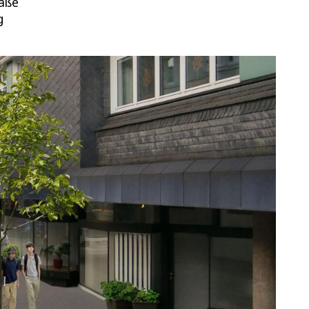
raße
g