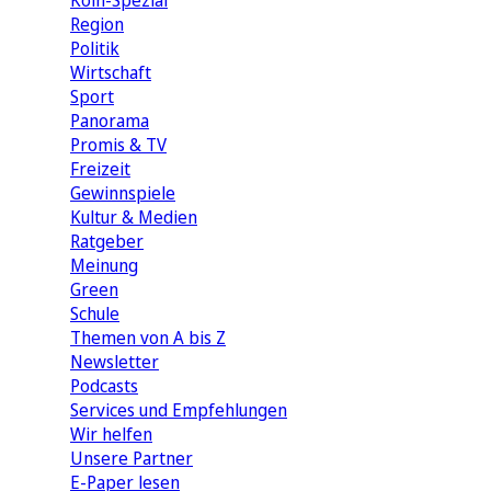
Köln-Spezial
Region
Politik
Wirtschaft
Sport
Panorama
Promis & TV
Freizeit
Gewinnspiele
Kultur & Medien
Ratgeber
Meinung
Green
Schule
Themen von A bis Z
Newsletter
Podcasts
Services und Empfehlungen
Wir helfen
Unsere Partner
E-Paper lesen