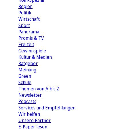
Köln-Spezial
Region
Politik
Wirtschaft
Sport
Panorama
Promis & TV
Freizeit
Gewinnspiele
Kultur & Medien
Ratgeber
Meinung
Green
Schule
Themen von A bis Z
Newsletter
Podcasts
Services und Empfehlungen
Wir helfen
Unsere Partner
E-Paper lesen