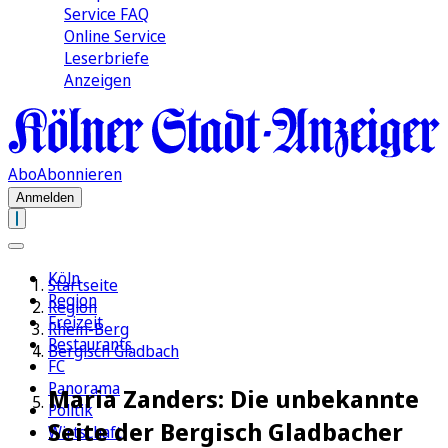
Service FAQ
Online Service
Leserbriefe
Anzeigen
Abo
Abonnieren
Anmelden
Köln
Startseite
Region
Region
Freizeit
Rhein-Berg
Restaurants
Bergisch Gladbach
FC
Panorama
Maria Zanders: Die unbekannte
Politik
Seite der Bergisch Gladbacher
Wirtschaft