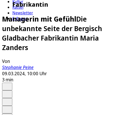
Kultur
Fabrikantin
Rätsel
Newsletter
Managerin mit Gefühl
Die
E-Paper
unbekannte Seite der Bergisch
Gladbacher Fabrikantin Maria
Zanders
Von
Stephanie Peine
09.03.2024, 10:00 Uhr
3 min
Auf Google bevorzugen
Anhören
Schrift
Merken