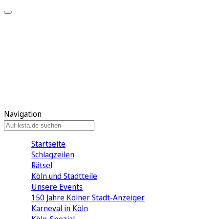
Mein KStA
Meine Artikel
Meine Region
Meine Newsletter
Mein KStA PLUS
Mein E-Paper
Navigation
Startseite
Schlagzeilen
Rätsel
Köln und Stadtteile
Unsere Events
150 Jahre Kölner Stadt-Anzeiger
Karneval in Köln