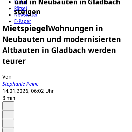
und in Neubauten in Gladbach
Kultur
Rätsel
steigen
Newsletter
E-Paper
Mietspiegel
Wohnungen in
Neubauten und modernisierten
Altbauten in Gladbach werden
teurer
Von
Stephanie Peine
14.01.2026, 06:02 Uhr
3 min
Auf Google bevorzugen
Anhören
Schrift
Merken