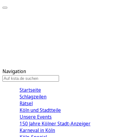
Mein KStA
Meine Artikel
Meine Region
Meine Newsletter
Mein KStA PLUS
Mein E-Paper
Navigation
Startseite
Schlagzeilen
Rätsel
Köln und Stadtteile
Unsere Events
150 Jahre Kölner Stadt-Anzeiger
Karneval in Köln