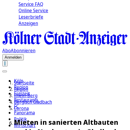
Service FAQ
Online Service
Leserbriefe
Anzeigen
Abo
Abonnieren
Anmelden
Köln
Startseite
Region
Region
Freizeit
Rhein-Berg
Restaurants
Bergisch Gladbach
FC
Corona
Panorama
Politik
Mieten in sanierten Altbauten
Wirtschaft