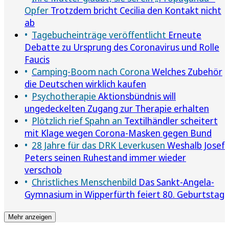
Opfer
Trotzdem bricht Cecilia den Kontakt nicht
ab
Tagebucheinträge veröffentlicht
Erneute
Debatte zu Ursprung des Coronavirus und Rolle
Faucis
Camping-Boom nach Corona
Welches Zubehör
die Deutschen wirklich kaufen
Psychotherapie
Aktionsbündnis will
ungedeckelten Zugang zur Therapie erhalten
Plötzlich rief Spahn an
Textilhändler scheitert
mit Klage wegen Corona-Masken gegen Bund
28 Jahre für das DRK Leverkusen
Weshalb Josef
Peters seinen Ruhestand immer wieder
verschob
Christliches Menschenbild
Das Sankt-Angela-
Gymnasium in Wipperfürth feiert 80. Geburtstag
Mehr anzeigen