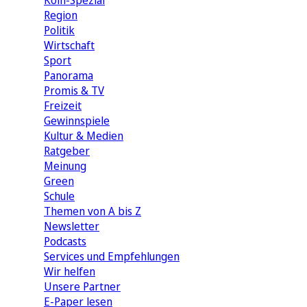
Köln-Spezial
Region
Politik
Wirtschaft
Sport
Panorama
Promis & TV
Freizeit
Gewinnspiele
Kultur & Medien
Ratgeber
Meinung
Green
Schule
Themen von A bis Z
Newsletter
Podcasts
Services und Empfehlungen
Wir helfen
Unsere Partner
E-Paper lesen