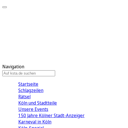
Mein KStA
Meine Artikel
Meine Region
Meine Newsletter
Mein KStA PLUS
Mein E-Paper
Navigation
Startseite
Schlagzeilen
Rätsel
Köln und Stadtteile
Unsere Events
150 Jahre Kölner Stadt-Anzeiger
Karneval in Köln