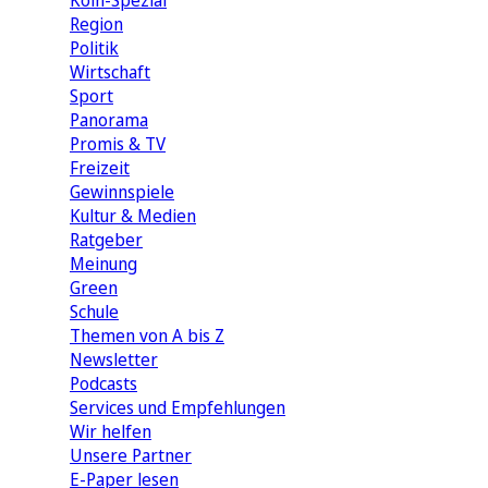
Köln-Spezial
Region
Politik
Wirtschaft
Sport
Panorama
Promis & TV
Freizeit
Gewinnspiele
Kultur & Medien
Ratgeber
Meinung
Green
Schule
Themen von A bis Z
Newsletter
Podcasts
Services und Empfehlungen
Wir helfen
Unsere Partner
E-Paper lesen