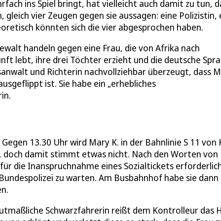
ch ins Spiel bringt, hat vielleicht auch damit zu tun, d
, gleich vier Zeugen gegen sie aussagen: eine Polizistin, 
theoretisch könnten sich die vier abgesprochen haben.
ewalt handeln gegen eine Frau, die von Afrika nach
ft lebt, ihre drei Töchter erzieht und die deutsche Spr
sanwalt und Richterin nachvollziehbar überzeugt, dass 
usgeflippt ist. Sie habe ein „erhebliches
in.
 Gegen 13.30 Uhr wird Mary K. in der Bahnlinie S 11 von 
t, doch damit stimmt etwas nicht. Nach den Worten von
 für die Inanspruchnahme eines Sozialtickets erforderlich
ie Bundespolizei zu warten. Am Busbahnhof habe sie dann
en.
mutmaßliche Schwarzfahrerin reißt dem Kontrolleur das