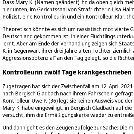
Dass Mary K. (Namen geändert) ihn da oben gleich mehrfa
hier unten, im Gerichtssaal von Strafrichterin Lisa Halm
Polizist, eine Kontrolleurin und ein Kontrolleur. Klar, 
Theoretisch könnte es sich um rassistisch motivierte G
Deutschland gekommen ist, in einer Flüchtlingsunterkun
lernt. Aber am Ende der Verhandlung zeigen sich Staat
K. in Gegenwart ihrer drei Jahre alten Tochter ziemlich a
Aggressionspotenzial“ an den Tag gelegt, so die Richter
Kontrolleurin zwölf Tage krankgeschrieben
Zugetragen hat sich der Zwischenfall am 12. April 2021.
nach Bergisch Gladbach nach ihrem Fahrschein gefrag
Kontrolleur Uwe P. (36) legt sie keinen Ausweis vor, der
Mary K. habe eingewilligt, in Bergisch Gladbach auf d
versucht, ihm die Ermäßigungskarte wieder zu entreiß
Und dann geht es den Zeugen zufolge zur Sache: Die 