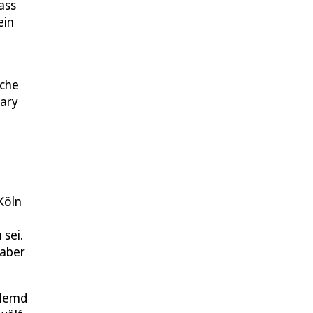
ass
ein
ache
Mary
Köln
 sei.
 aber
 Hemd