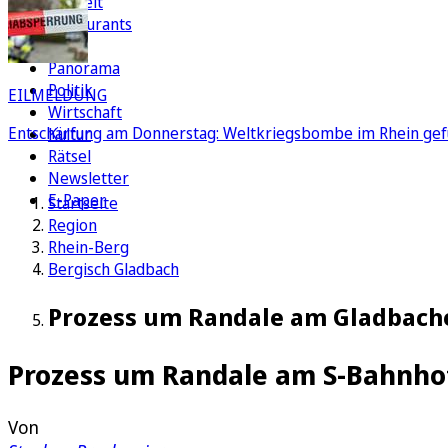
Freizeit
Restaurants
FC
Panorama
Politik
EILMELDUNG
Wirtschaft
Entschärfung am Donnerstag: Weltkriegsbombe im Rhein gef
Kultur
Rätsel
Newsletter
E-Paper
Startseite
Region
Rhein-Berg
Bergisch Gladbach
Prozess um Randale am Gladbacher
Prozess um Randale am S-Bahnho
Von