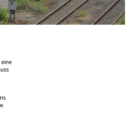
 eine
muss
ums
e.