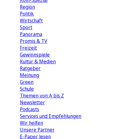
Köln-Spezial
Region
Politik
Wirtschaft
Sport
Panorama
Promis & TV
Freizeit
Gewinnspiele
Kultur & Medien
Ratgeber
Meinung
Green
Schule
Themen von A bis Z
Newsletter
Podcasts
Services und Empfehlungen
Wir helfen
Unsere Partner
E-Paper lesen