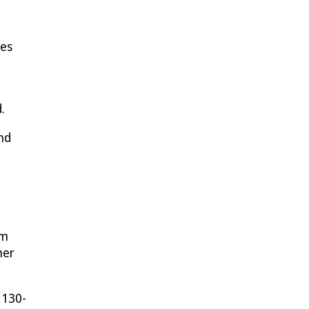
des
.
nd
im
her
 130-