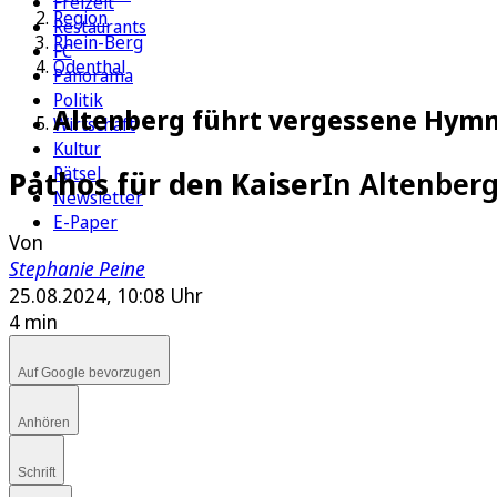
Freizeit
Region
Restaurants
Rhein-Berg
FC
Odenthal
Panorama
Politik
Altenberg führt vergessene Hymn
Wirtschaft
Kultur
Rätsel
Pathos für den Kaiser
In Altenber
Newsletter
E-Paper
Von
Stephanie Peine
25.08.2024, 10:08 Uhr
4 min
Auf Google bevorzugen
Anhören
Schrift