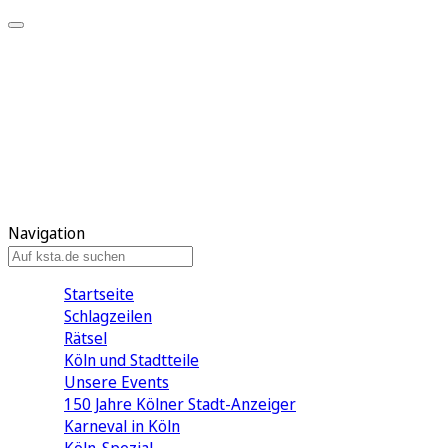
Mein KStA
Meine Artikel
Meine Region
Meine Newsletter
Mein KStA PLUS
Mein E-Paper
Navigation
Startseite
Schlagzeilen
Rätsel
Köln und Stadtteile
Unsere Events
150 Jahre Kölner Stadt-Anzeiger
Karneval in Köln