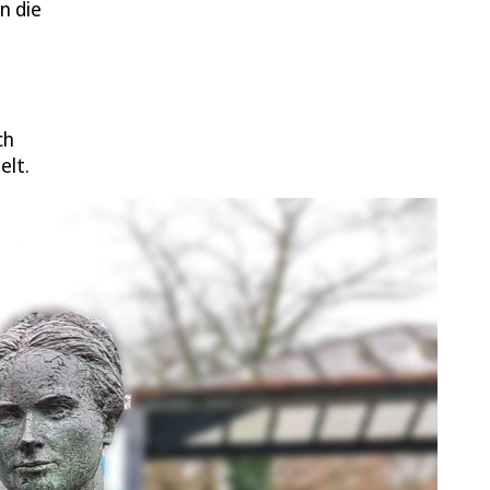
n die
ch
elt.