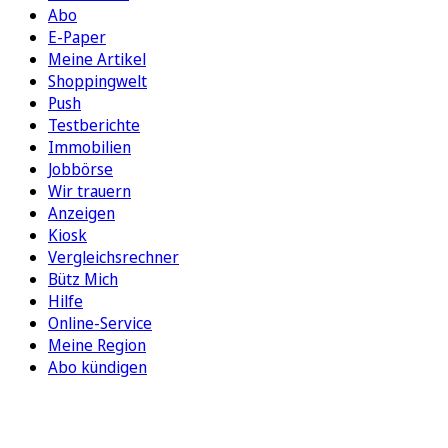
Abo
E-Paper
Meine Artikel
Shoppingwelt
Push
Testberichte
Immobilien
Jobbörse
Wir trauern
Anzeigen
Kiosk
Vergleichsrechner
Bütz Mich
Hilfe
Online-Service
Meine Region
Abo kündigen
FOLGEN SIE UNS
ENTDECKEN SIE UNSERE APP