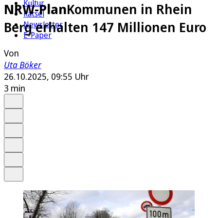
Kultur
NRW-Plan
Kommunen in Rhein
Rätsel
Berg erhalten 147 Millionen Euro
Newsletter
E-Paper
Von
Uta Böker
26.10.2025, 09:55 Uhr
3 min
Auf Google bevorzugen
Anhören
Schrift
Merken
Drucken
Teilen