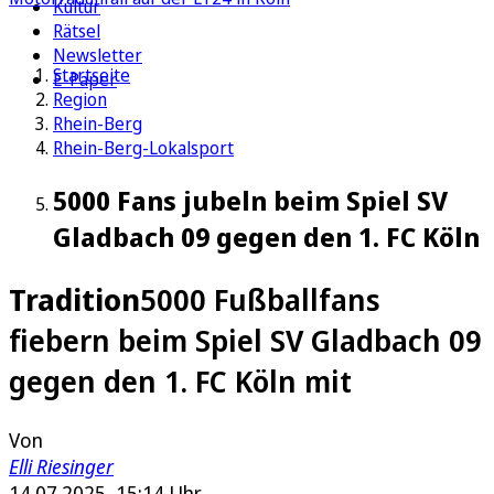
Kultur
Rätsel
Newsletter
Startseite
E-Paper
Region
Rhein-Berg
Rhein-Berg-Lokalsport
5000 Fans jubeln beim Spiel SV
Gladbach 09 gegen den 1. FC Köln
Tradition
5000 Fußballfans
fiebern beim Spiel SV Gladbach 09
gegen den 1. FC Köln mit
Von
Elli Riesinger
14.07.2025, 15:14 Uhr