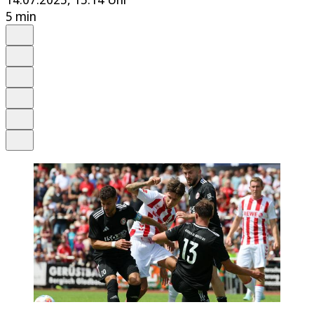
5 min
Auf Google bevorzugen
Anhören
Schrift
Merken
Drucken
Teilen