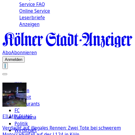
Service FAQ
Online Service
Leserbriefe
Anzeigen
Abo
Abonnieren
Anmelden
Köln
Region
Freizeit
Restaurants
FC
EILMELDUNG
Panorama
Politik
Verdacht auf illegales Rennen: Zwei Tote bei schwerem
Wirtschaft
Motorradunfall auf der L124 in Köln