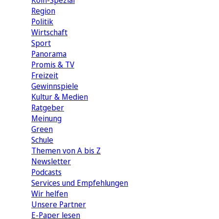
Köln-Spezial
Region
Politik
Wirtschaft
Sport
Panorama
Promis & TV
Freizeit
Gewinnspiele
Kultur & Medien
Ratgeber
Meinung
Green
Schule
Themen von A bis Z
Newsletter
Podcasts
Services und Empfehlungen
Wir helfen
Unsere Partner
E-Paper lesen