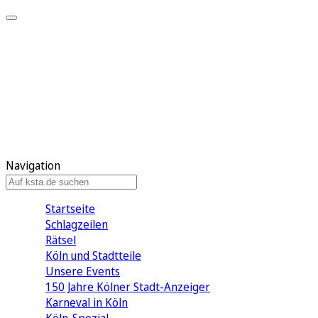
Mein KStA
Meine Artikel
Meine Region
Meine Newsletter
Mein KStA PLUS
Mein E-Paper
Navigation
Startseite
Schlagzeilen
Rätsel
Köln und Stadtteile
Unsere Events
150 Jahre Kölner Stadt-Anzeiger
Karneval in Köln