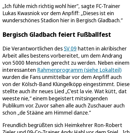
„Ich fühle mich richtig wohl hier“, sagte FC-Trainer
Lukas Kwasniok vor dem Anpfiff: „Dieses ist ein
wunderschönes Stadion hier in Bergisch Gladbach.“
Bergisch Gladbach feiert Fußballfest
Die Verantwortlichen des
SV 09
hatten in akribischer
Arbeit alles bestens vorbereitet, um dem Andrang
von 5000 Menschen gerecht zu werden. Neben einem
interessanten
Rahmenprogramm (siehe Lokalteil)
wurden die Fans unmittelbar vor dem Anpfiff auch
von der Kölsch-Band Klüngelköpp eingestimmt. Diese
stellte auch ihr neues Lied „C'est la vie. Wat kütt, dat
weeste nie,“ einem begeistert mitsingenden
Publikum vor. Zuvor sahen alle auch Zuschauer auch
schon „de Stääne am Himmel danze.“
Freundlich begrüßten sich Heimkehrer Ron-Robert
Zieler und 09-Co-Trainer Andy Habl vor dem Spiel. „Ich