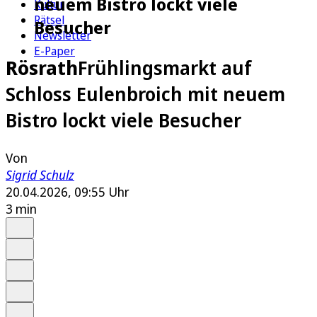
neuem Bistro lockt viele
Kultur
Rätsel
Besucher
Newsletter
E-Paper
Rösrath
Frühlingsmarkt auf
Schloss Eulenbroich mit neuem
Bistro lockt viele Besucher
Von
Sigrid Schulz
20.04.2026, 09:55 Uhr
3 min
Auf Google bevorzugen
Anhören
Schrift
Merken
Drucken