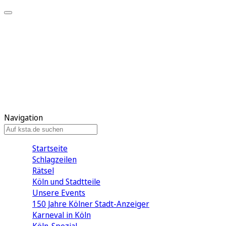
Mein KStA
Meine Artikel
Meine Region
Meine Newsletter
Mein KStA PLUS
Mein E-Paper
Navigation
Startseite
Schlagzeilen
Rätsel
Köln und Stadtteile
Unsere Events
150 Jahre Kölner Stadt-Anzeiger
Karneval in Köln