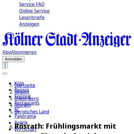
Service FAQ
Online Service
Leserbriefe
Anzeigen
Abo
Abonnieren
Anmelden
Köln
Startseite
Region
Region
Freizeit
Rhein-Berg
Restaurants
Rösrath
FC
Bergisches Land
Panorama
Politik
Rösrath: Frühlingsmarkt mit
Wirtschaft