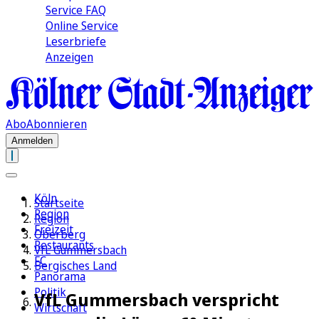
Service FAQ
Online Service
Leserbriefe
Anzeigen
Abo
Abonnieren
Anmelden
Köln
Startseite
Region
Region
Freizeit
Oberberg
Restaurants
VfL Gummersbach
FC
Bergisches Land
Panorama
Politik
VfL Gummersbach verspricht
Wirtschaft