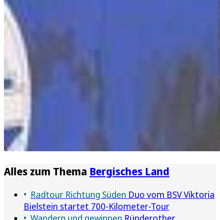
Alles zum Thema
Bergisches Land
Radtour Richtung Süden
Duo vom BSV Viktoria
Bielstein startet 700-Kilometer-Tour
Wandern und gewinnen
Ründerother