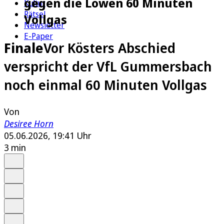
gegen die Löwen 60 Minuten
Kultur
Rätsel
Vollgas
Newsletter
E-Paper
Finale
Vor Kösters Abschied
verspricht der VfL Gummersbach
noch einmal 60 Minuten Vollgas
Von
Desiree Horn
05.06.2026, 19:41 Uhr
3 min
Auf Google bevorzugen
Anhören
Schrift
Merken
Drucken