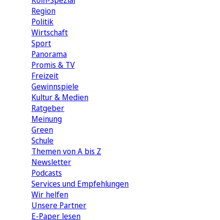
Köln-Spezial
Region
Politik
Wirtschaft
Sport
Panorama
Promis & TV
Freizeit
Gewinnspiele
Kultur & Medien
Ratgeber
Meinung
Green
Schule
Themen von A bis Z
Newsletter
Podcasts
Services und Empfehlungen
Wir helfen
Unsere Partner
E-Paper lesen