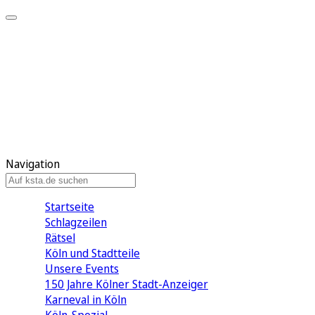
Mein KStA
Meine Artikel
Meine Region
Meine Newsletter
Mein KStA PLUS
Mein E-Paper
Navigation
Startseite
Schlagzeilen
Rätsel
Köln und Stadtteile
Unsere Events
150 Jahre Kölner Stadt-Anzeiger
Karneval in Köln