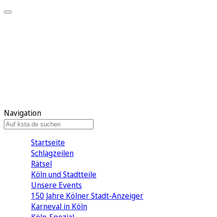
Mein KStA
Meine Artikel
Meine Region
Meine Newsletter
Mein KStA PLUS
Mein E-Paper
Navigation
Startseite
Schlagzeilen
Rätsel
Köln und Stadtteile
Unsere Events
150 Jahre Kölner Stadt-Anzeiger
Karneval in Köln