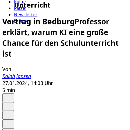
Kultur
Unterricht
Rätsel
Newsletter
Vortrag in Bedburg
Professor
E-Paper
erklärt, warum KI eine große
Chance für den Schulunterricht
ist
Von
Ralph Jansen
27.01.2024, 14:03 Uhr
5 min
Auf Google bevorzugen
Anhören
Schrift
Merken