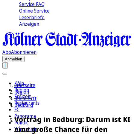
Service FAQ
Online Service
Leserbriefe
Anzeigen
Abo
Abonnieren
Anmelden
Köln
Startseite
Region
Region
Freizeit
Rhein-Erft
Restaurants
Bedburg
FC
Panorama
Vortrag in Bedburg: Darum ist KI
Politik
eine große Chance für den
Wirtschaft