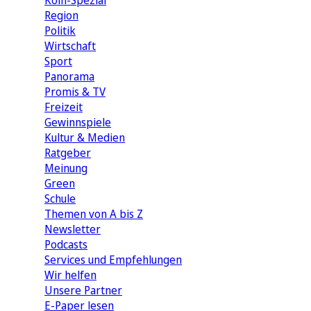
Köln-Spezial
Region
Politik
Wirtschaft
Sport
Panorama
Promis & TV
Freizeit
Gewinnspiele
Kultur & Medien
Ratgeber
Meinung
Green
Schule
Themen von A bis Z
Newsletter
Podcasts
Services und Empfehlungen
Wir helfen
Unsere Partner
E-Paper lesen