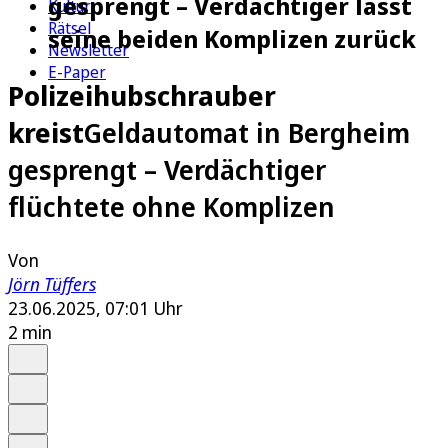
gesprengt – Verdächtiger lässt
Kultur
Rätsel
seine beiden Komplizen zurück
Newsletter
E-Paper
Polizeihubschrauber
kreist
Geldautomat in Bergheim
gesprengt – Verdächtiger
flüchtete ohne Komplizen
Von
Jörn Tüffers
23.06.2025, 07:01 Uhr
2 min
Auf Google bevorzugen
Anhören
Schrift
Merken