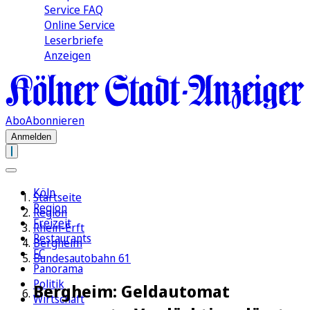
Service FAQ
Online Service
Leserbriefe
Anzeigen
Abo
Abonnieren
Anmelden
Köln
Startseite
Region
Region
Freizeit
Rhein-Erft
Restaurants
Bergheim
FC
Bundesautobahn 61
Panorama
Politik
Bergheim: Geldautomat
Wirtschaft