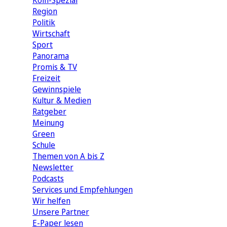
Köln-Spezial
Region
Politik
Wirtschaft
Sport
Panorama
Promis & TV
Freizeit
Gewinnspiele
Kultur & Medien
Ratgeber
Meinung
Green
Schule
Themen von A bis Z
Newsletter
Podcasts
Services und Empfehlungen
Wir helfen
Unsere Partner
E-Paper lesen