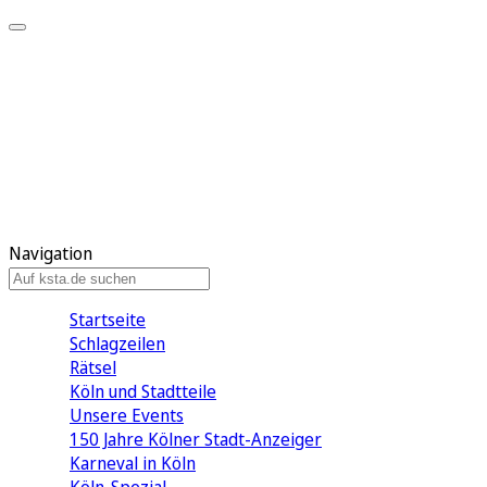
Mein KStA
Meine Artikel
Meine Region
Meine Newsletter
Mein KStA PLUS
Mein E-Paper
Navigation
Startseite
Schlagzeilen
Rätsel
Köln und Stadtteile
Unsere Events
150 Jahre Kölner Stadt-Anzeiger
Karneval in Köln