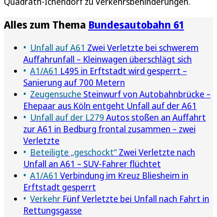
Quadrath-Ichendorf zu Verkehrsbehinderungen.
Alles zum Thema
Bundesautobahn 61
Unfall auf A61
Zwei Verletzte bei schwerem
Auffahrunfall – Kleinwagen überschlägt sich
A1/A61
L495 in Erftstadt wird gesperrt –
Sanierung auf 700 Metern
Zeugensuche
Steinwurf von Autobahnbrücke –
Ehepaar aus Köln entgeht Unfall auf der A61
Unfall auf der L279
Autos stoßen an Auffahrt
zur A61 in Bedburg frontal zusammen – zwei
Verletzte
Beteiligte „geschockt“
Zwei Verletzte nach
Unfall an A61 – SUV-Fahrer flüchtet
A1/A61
Verbindung im Kreuz Bliesheim in
Erftstadt gesperrt
Verkehr
Fünf Verletzte bei Unfall nach Fahrt in
Rettungsgasse