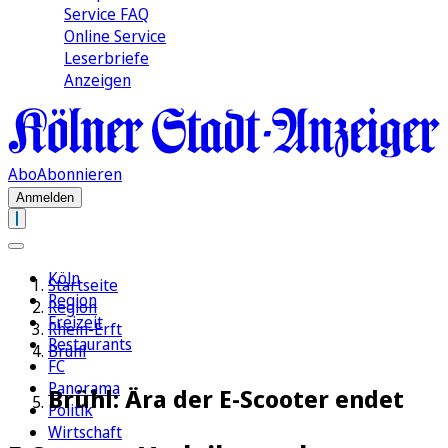
Service FAQ
Online Service
Leserbriefe
Anzeigen
Abo
Abonnieren
Anmelden
Köln
Startseite
Region
Region
Freizeit
Rhein-Erft
Restaurants
Brühl
FC
Panorama
Brühl: Ära der E-Scooter endet
Politik
Wirtschaft