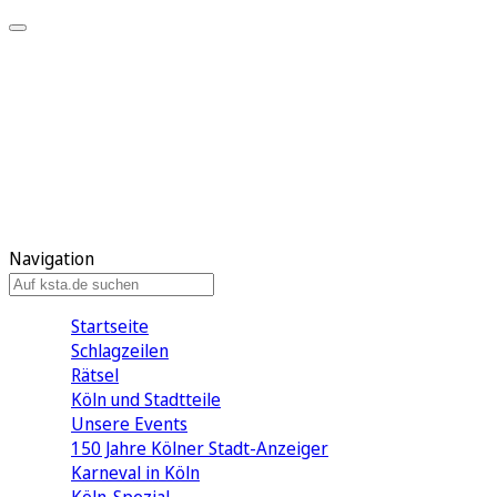
Mein KStA
Meine Artikel
Meine Region
Meine Newsletter
Mein KStA PLUS
Mein E-Paper
Navigation
Startseite
Schlagzeilen
Rätsel
Köln und Stadtteile
Unsere Events
150 Jahre Kölner Stadt-Anzeiger
Karneval in Köln