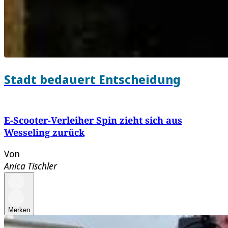
Stadt bedauert Entscheidung
E-Scooter-Verleiher Spin zieht sich aus
Wesseling zurück
Von
Anica Tischler
Merken