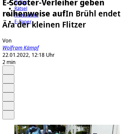
E-Scooter-Verleiher geben
Kultur
Rätsel
reihenweise auf
In Brühl endet
Newsletter
E-Paper
Ära der kleinen Flitzer
Von
Wolfram Kämpf
22.01.2022, 12:18 Uhr
2 min
Auf Google bevorzugen
Anhören
Schrift
Merken
Drucken
Teilen