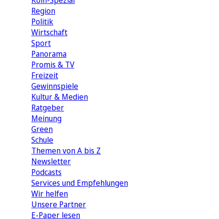
Köln-Spezial
Region
Politik
Wirtschaft
Sport
Panorama
Promis & TV
Freizeit
Gewinnspiele
Kultur & Medien
Ratgeber
Meinung
Green
Schule
Themen von A bis Z
Newsletter
Podcasts
Services und Empfehlungen
Wir helfen
Unsere Partner
E-Paper lesen