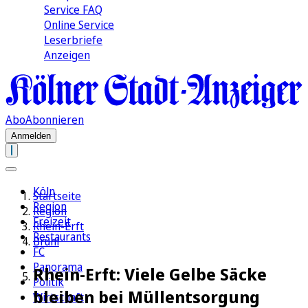
Service FAQ
Online Service
Leserbriefe
Anzeigen
Abo
Abonnieren
Anmelden
Köln
Startseite
Region
Region
Freizeit
Rhein-Erft
Restaurants
Brühl
FC
Panorama
Rhein-Erft: Viele Gelbe Säcke
Politik
bleiben bei Müllentsorgung
Wirtschaft