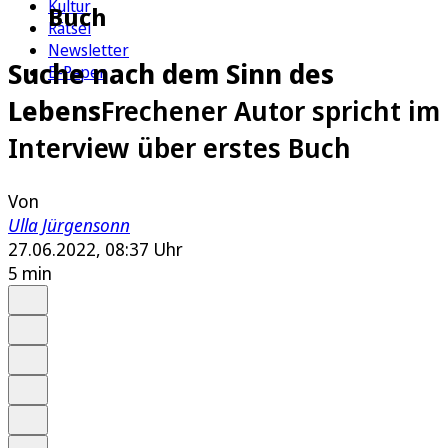
Kultur
Buch
Rätsel
Newsletter
Suche nach dem Sinn des
E-Paper
Lebens
Frechener Autor spricht im
Interview über erstes Buch
Von
Ulla Jürgensonn
27.06.2022, 08:37 Uhr
5 min
Auf Google bevorzugen
Anhören
Schrift
Merken
Drucken
Teilen