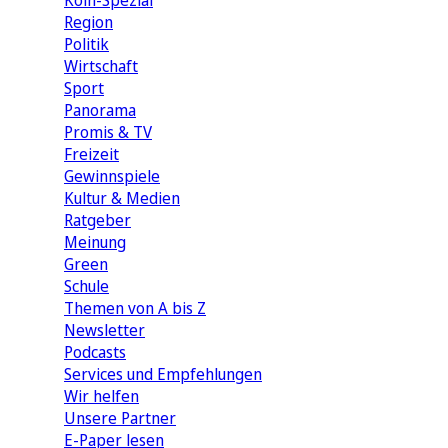
Köln-Spezial
Region
Politik
Wirtschaft
Sport
Panorama
Promis & TV
Freizeit
Gewinnspiele
Kultur & Medien
Ratgeber
Meinung
Green
Schule
Themen von A bis Z
Newsletter
Podcasts
Services und Empfehlungen
Wir helfen
Unsere Partner
E-Paper lesen