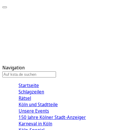
Mein KStA
Meine Artikel
Meine Region
Meine Newsletter
Mein KStA PLUS
Mein E-Paper
Navigation
Startseite
Schlagzeilen
Rätsel
Köln und Stadtteile
Unsere Events
150 Jahre Kölner Stadt-Anzeiger
Karneval in Köln