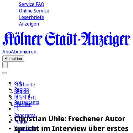
Service FAQ
Online Service
Leserbriefe
Anzeigen
Abo
Abonnieren
Anmelden
Köln
Startseite
Region
Region
Freizeit
Rhein-Erft
Restaurants
Frechen
FC
Panorama
Christian Uhle: Frechener Autor
Politik
spricht im Interview über erstes
Wirtschaft