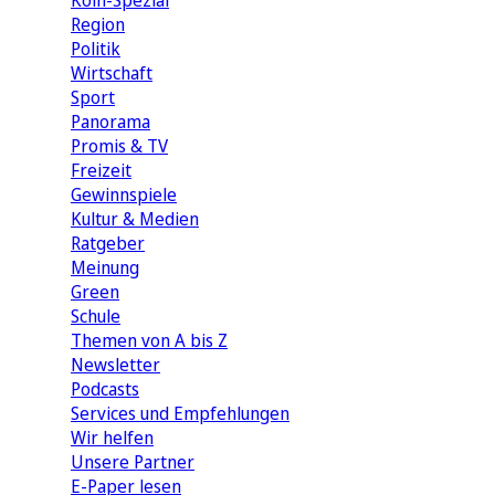
Köln-Spezial
Region
Politik
Wirtschaft
Sport
Panorama
Promis & TV
Freizeit
Gewinnspiele
Kultur & Medien
Ratgeber
Meinung
Green
Schule
Themen von A bis Z
Newsletter
Podcasts
Services und Empfehlungen
Wir helfen
Unsere Partner
E-Paper lesen