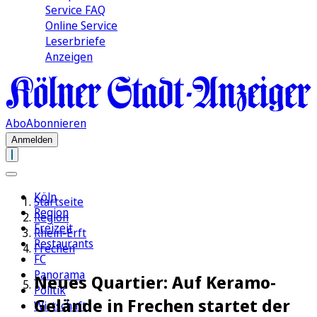
Service FAQ
Online Service
Leserbriefe
Anzeigen
Abo
Abonnieren
Anmelden
Köln
Startseite
Region
Region
Freizeit
Rhein-Erft
Restaurants
Frechen
FC
Panorama
Neues Quartier: Auf Keramo-
Politik
Gelände in Frechen startet der
Wirtschaft