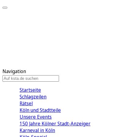
Mein KStA
Meine Artikel
Meine Region
Meine Newsletter
Mein KStA PLUS
Mein E-Paper
Navigation
Startseite
Schlagzeilen
Rätsel
Köln und Stadtteile
Unsere Events
150 Jahre Kölner Stadt-Anzeiger
Karneval in Köln