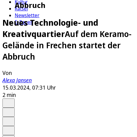
Kultur
Abbruch
Rätsel
Newsletter
Neues Technologie- und
E-Paper
Kreativquartier
Auf dem Keramo-
Gelände in Frechen startet der
Abbruch
Von
Alexa Jansen
15.03.2024, 07:31 Uhr
2 min
Auf Google bevorzugen
Anhören
Schrift
Merken