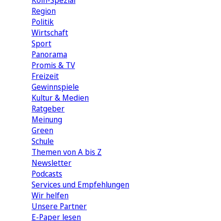
Köln-Spezial
Region
Politik
Wirtschaft
Sport
Panorama
Promis & TV
Freizeit
Gewinnspiele
Kultur & Medien
Ratgeber
Meinung
Green
Schule
Themen von A bis Z
Newsletter
Podcasts
Services und Empfehlungen
Wir helfen
Unsere Partner
E-Paper lesen