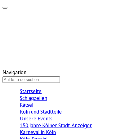
Mein KStA
Meine Artikel
Meine Region
Meine Newsletter
Mein KStA PLUS
Mein E-Paper
Navigation
Startseite
Schlagzeilen
Rätsel
Köln und Stadtteile
Unsere Events
150 Jahre Kölner Stadt-Anzeiger
Karneval in Köln