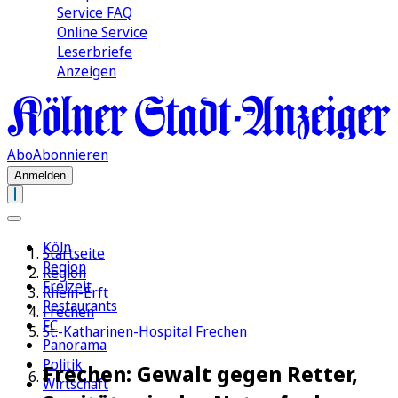
Service FAQ
Online Service
Leserbriefe
Anzeigen
Abo
Abonnieren
Anmelden
Köln
Startseite
Region
Region
Freizeit
Rhein-Erft
Restaurants
Frechen
FC
St.-Katharinen-Hospital Frechen
Panorama
Politik
Frechen: Gewalt gegen Retter,
Wirtschaft