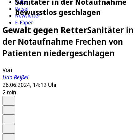
Sanitäter in der Notaufnahme
Kultur
Rätsel
bewusstlos geschlagen
Newsletter
E-Paper
Gewalt gegen Retter
Sanitäter in
der Notaufnahme Frechen von
Patienten niedergeschlagen
Von
Udo Beißel
26.06.2024, 14:12 Uhr
2 min
Auf Google bevorzugen
Anhören
Schrift
Merken
Drucken