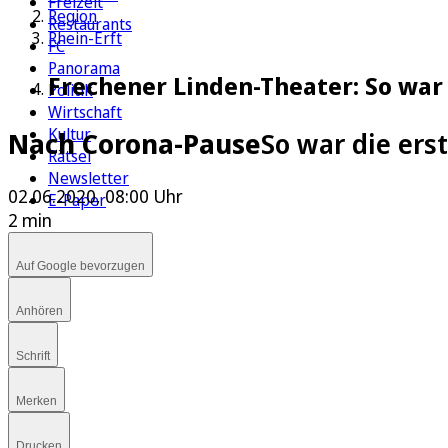
Freizeit
Region
Restaurants
Rhein-Erft
FC
Panorama
Frechener Linden-Theater: So war
Politik
Wirtschaft
Kultur
Nach Corona-Pause
So war die ers
Rätsel
Newsletter
02.06.2020, 08:00 Uhr
E-Paper
2 min
Auf Google bevorzugen
Anhören
Schrift
Merken
Drucken