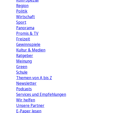
Köln-Spezial
Region
Politik
Wirtschaft
Sport
Panorama
Promis & TV
Freizeit
Gewinnspiele
Kultur & Medien
Ratgeber
Meinung
Green
Schule
Themen von A bis Z
Newsletter
Podcasts
Services und Empfehlungen
Wir helfen
Unsere Partner
E-Paper lesen