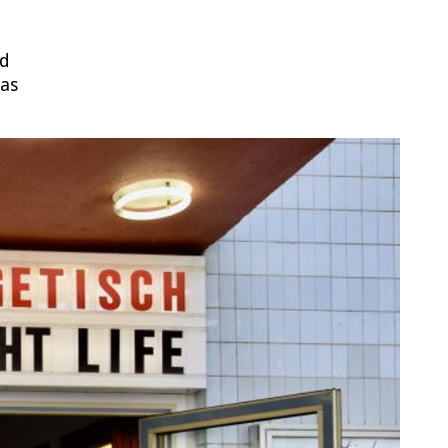
nd
das