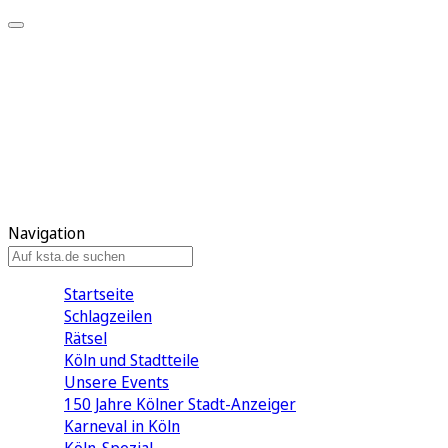
Mein KStA
Meine Artikel
Meine Region
Meine Newsletter
Mein KStA PLUS
Mein E-Paper
Navigation
Startseite
Schlagzeilen
Rätsel
Köln und Stadtteile
Unsere Events
150 Jahre Kölner Stadt-Anzeiger
Karneval in Köln