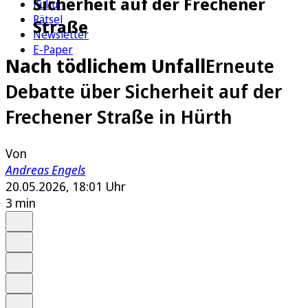
Sicherheit auf der Frechener
Kultur
Rätsel
Straße
Newsletter
E-Paper
Nach tödlichem Unfall
Erneute
Debatte über Sicherheit auf der
Frechener Straße in Hürth
Von
Andreas Engels
20.05.2026, 18:01 Uhr
3 min
Auf Google bevorzugen
Anhören
Schrift
Merken
Drucken