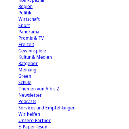
Köln-Spezial
Region
Politik
Wirtschaft
Sport
Panorama
Promis & TV
Freizeit
Gewinnspiele
Kultur & Medien
Ratgeber
Meinung
Green
Schule
Themen von A bis Z
Newsletter
Podcasts
Services und Empfehlungen
Wir helfen
Unsere Partner
E-Paper lesen