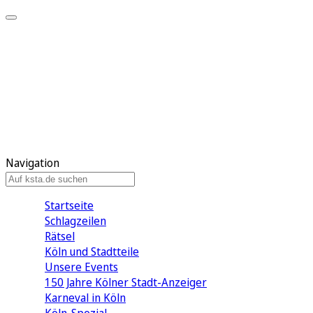
Mein KStA
Meine Artikel
Meine Region
Meine Newsletter
Mein KStA PLUS
Mein E-Paper
Navigation
Startseite
Schlagzeilen
Rätsel
Köln und Stadtteile
Unsere Events
150 Jahre Kölner Stadt-Anzeiger
Karneval in Köln