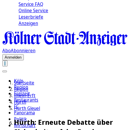
Service FAQ
Online Service
Leserbriefe
Anzeigen
Abo
Abonnieren
Anmelden
Köln
Startseite
Region
Region
Freizeit
Rhein-Erft
Restaurants
Hürth
FC
Hürth Gleuel
Panorama
Politik
Hürth: Erneute Debatte über
Wirtschaft